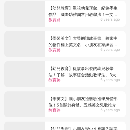
【幼兒教育】重視幼兒形象、紀錄學生
作品 國際幼稚園常用教學法！一文了
教育路
6 years ago
解瑞吉歐教育法7大特色
【學習英文】大聲朗讀故事書、將家中
的物件標上英文名 小朋友在家練習英
教育路
6 years ago
文的5個實用建議
【幼兒教育】從故事出發的幼兒教學
法！了解「故事綜合活動教學法」3大
教育路
6 years ago
好處
【學英文】讓小朋友邊聽歌邊學身體部
位！5首關於身體、五感英文兒歌推介
教育路
6 years ago
【幼兒學習】小朋友學中文應該先認字