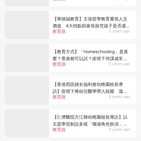
【華德福教育】主張哲學教育重視人文
價值 4大特點助家長探究孩子是否適
教育路
5 years ago
合華式教育
【教育方式】「Homeschooling」是甚
麼？香港都可以試？疫情下停課成常態
教育路
6 years ago
促「另類教育」冒起！
【香港西區婦女福利會幼稚園校長專
訪】疫情下將幼兒醫學帶入校園 溫志
教育路
6 years ago
倫校長：教小朋友關心別人、保護自
己！
【仁濟醫院方江輝幼稚園校長專訪】以
主題學習創設多樣「職場角色扮演」吳
教育路
6 years ago
蘭香校長：讓孩子在遊戲中體驗快樂、
發展技能！