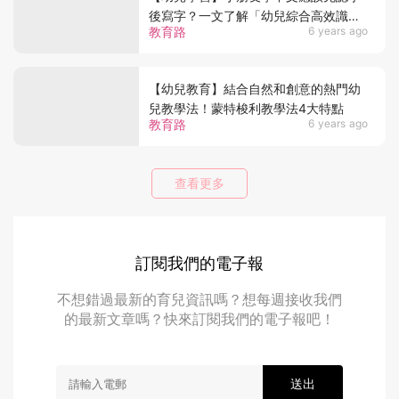
後寫字？一文了解「幼兒綜合高效識字
教育路
6 years ago
法」
【幼兒教育】結合自然和創意的熱門幼
兒教學法！蒙特梭利教學法4大特點
教育路
6 years ago
查看更多
訂閱我們的電子報
不想錯過最新的育兒資訊嗎？想每週接收我們
的最新文章嗎？快來訂閱我們的電子報吧！
送出