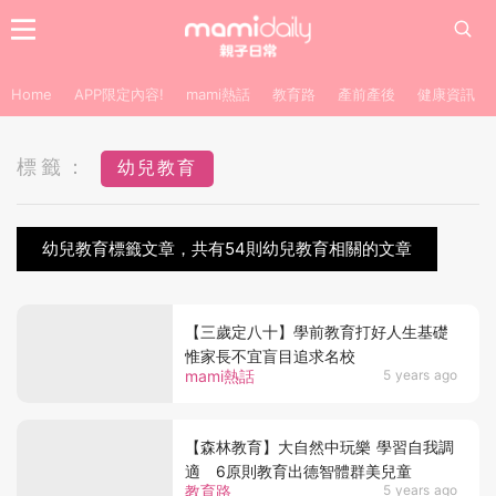
Home
APP限定內容!
mami熱話
教育路
產前產後
健康資訊
標籤：
幼兒教育
幼兒教育標籤文章，共有54則幼兒教育相關的文章
【三歲定八十】學前教育打好人生基礎
惟家長不宜盲目追求名校
mami熱話
5 years ago
【森林教育】大自然中玩樂 學習自我調
適 6原則教育出德智體群美兒童
教育路
5 years ago