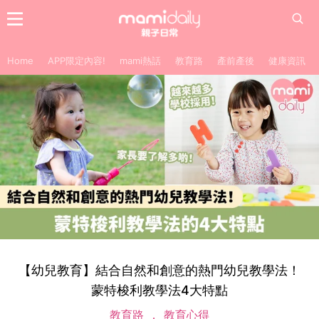
Home
APP限定內容!
mami熱話
教育路
產前產後
健康資訊
【幼兒教育】結合自然和創意的熱門幼兒教學法！
蒙特梭利教學法4大特點
教育路
教育心得