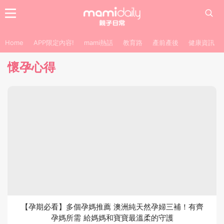
Home
APP限定內容!
mami熱話
教育路
產前產後
健康資訊
懷孕心得
【孕期必看】多個孕媽推薦 澳洲純天然孕婦三補！有齊
孕媽所需 給媽媽和寶寶最溫柔的守護