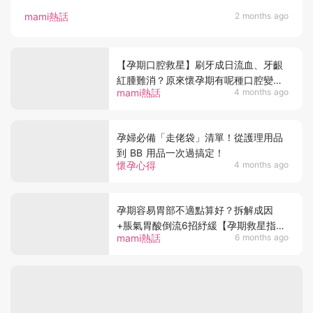
mami熱話
2 months ago
【孕期口腔救星】刷牙成日流血、牙齦
紅腫難消？原來懷孕期有呢種口腔變
mami熱話
4 months ago
化！準媽媽必學護齦教程
孕婦必備「走佬袋」清單！從護理用品
到 BB 用品一次過搞定！
懷孕心得
4 months ago
孕期容易胃部不適點算好？拆解成因
+脹氣胃酸倒流6招紓緩【孕期救星指
mami熱話
6 months ago
南】