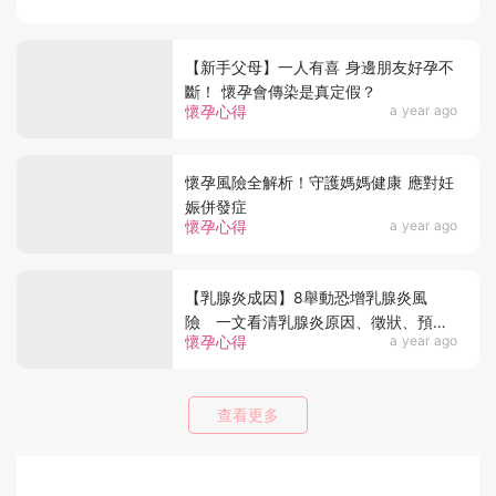
【新手父母】一人有喜 身邊朋友好孕不
斷！ 懷孕會傳染是真定假？
懷孕心得
a year ago
懷孕風險全解析！守護媽媽健康 應對妊
娠併發症
懷孕心得
a year ago
【乳腺炎成因】8舉動恐增乳腺炎風
險 一文看清乳腺炎原因、徵狀、預防
懷孕心得
a year ago
及治療
查看更多