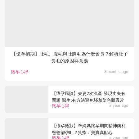
【懷孕初期】肚毛、腹毛與肚臍毛為什麼會長？解析肚子
長毛的原因與意義
懷孕心得
8 months ago
【懷孕風險】夫妻2次流產 發現丈夫有
問題 醫生:有方法避免胚胎染色體異常
懷孕心得
a year ago
【懷孕徵狀】準媽媽懷孕期間精神爽利
爸爸卻孕吐？笑指：寶寶真貼心
懷孕心得
a year ago