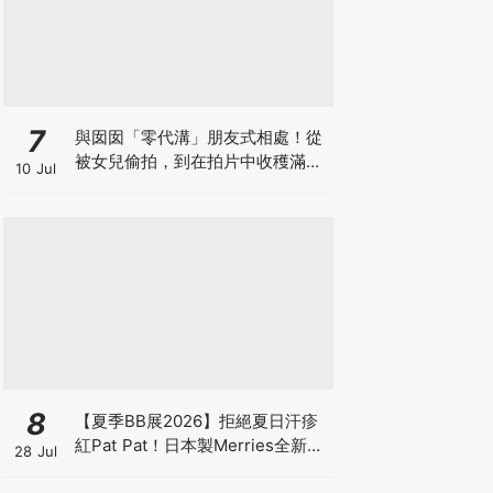
7
與囡囡「零代溝」朋友式相處！從
被女兒偷拍，到在拍片中收穫滿足
10 Jul
感！VAL媽｜美如｜KOL媽媽
8
【夏季BB展2026】拒絕夏日汗疹
紅Pat Pat！日本製Merries全新超
28 Jul
吸安睡褲挑戰全晚零外漏 皇牌