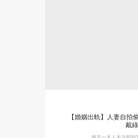
【婚姻出軌】人妻自拍
戴綠
南京一名人夫沒想到