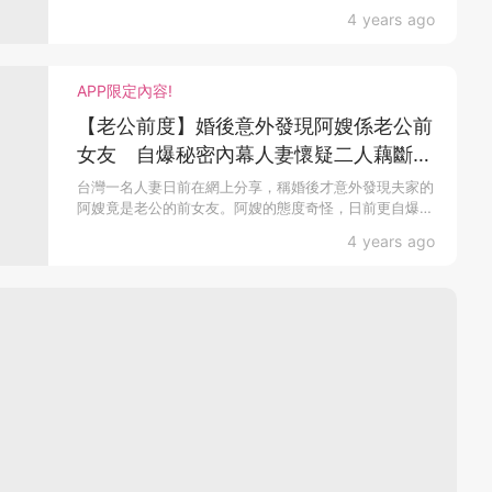
4 years ago
APP限定內容!
【老公前度】婚後意外發現阿嫂係老公前
女友 自爆秘密內幕人妻懷疑二人藕斷絲
連
台灣一名人妻日前在網上分享，稱婚後才意外發現夫家的
阿嫂竟是老公的前女友。阿嫂的態度奇怪，日前更自爆
知...
4 years ago