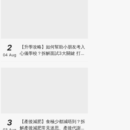
2
【升學攻略】如何幫助小朋友考入
心儀學校？拆解面試3大關鍵 打好
04 Aug
多元智能發展的營養基礎
3
【產後減肥】食極少都減唔到？拆
解產後減肥常見迷思、產後代謝、
03 Aug