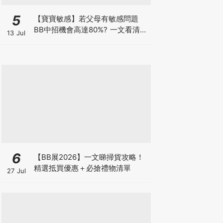
5
【寶寶敏感】若父母有敏感問題
BB中招機會高達80%? 一文看清預
13 Jul
防敏感關鍵因素！
6
【BB展2026】一文睇掃貨攻略！
精選抵買優惠＋必搶禮物清單
27 Jul