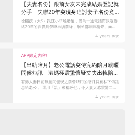
【夫妻名份】跟前女友未完成結婚登記就
分手 失聯20年突現身追討妻子名份竟
成功？
徐熙媛（大S）跟汪小菲離婚後，因為一通電話而跟沒聯
絡20年的舊愛具俊曄再續前緣，網民都嘖嘖稱奇。而
早...
4 years ago
APP限定內容!
【出軌陪月】老公電話突傳完約陪月親暱
問候短訊 港媽極震驚懷疑丈夫出軌陪月
姨姨
有港人妻日前無意間發現之前曾聘用的陪月員竟私下傳訊
息給老公， 還用「親」來稱呼他，令人妻大感震驚二
人...
4 years ago