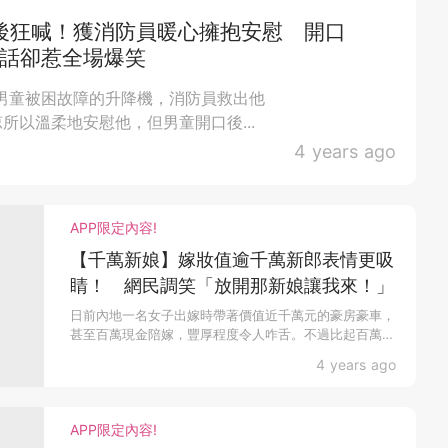
後狂喊！獲消防員暖心擁抱安慰 開口
句話卻惹全場爆笑
男童被困故障的升降機，消防員救出他
所以溫柔地安慰他，但男童開口後...
4 years ago
APP限定內容!
【千萬新娘】嫁妝值逾千萬新郎表情更吸
睛！ 網民調笑「放開那新娘讓我來！」
日前內地一名女子出嫁時帶著價值近千萬元的豪房豪車，
甚至百萬現金陪嫁，豐厚程度令人咋舌。不過比起百萬
嫁...
4 years ago
APP限定內容!