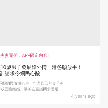
夫妻關係．APP限定內容!
10歲男子發展婚外情 港爸願放手！
提1請求令網民心酸
區跟網民訴說心事，坦言自己的妻子有
或面臨離婚。港爸在言談間多番透...
4 years ago