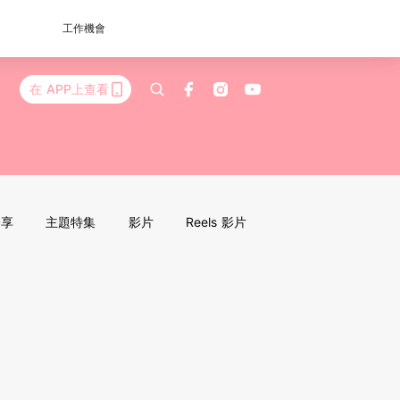
工作機會
在 APP上查看
分享
主題特集
影片
Reels 影片