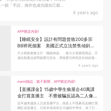
一頓「手誤」操作也成功讓自己顏...
4 years ago
APP限定內容!
【睡眠安全】設計有問題曾致200多宗
BB猝死個案 美國正式立法禁售傾斜式
嬰兒床及床欄
不少商家都會主打「睡眠神器」，吸引父母購買商品，不
過此類產品卻罔顧嬰兒安全，導致嬰兒猝死意外頻頻發
生...
4 years ago
mami熱話．親子新聞．APP限定內容!
【直播課金】15歲中學生偷屋企40萬課
金打賞直播主 不覺被騙反認為二人像男
女朋友
近年越來越多人沉迷直播平台，很多人不惜豪花金錢打賞
網紅或直播主。日前本港就有位15歲的中學生，為了打...