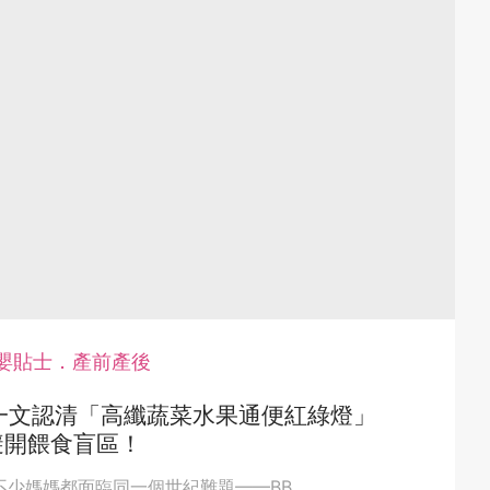
嬰貼士．產前產後
一文認清「高纖蔬菜水果通便紅綠燈」
避開餵食盲區！
不少媽媽都面臨同一個世紀難題——BB