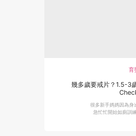
育
幾多歲要戒片？1.5-
Che
很多新手媽媽因為身
急忙忙開始如廁訓練