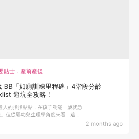
嬰貼士．產前產後
3歲 BB「如廁訓練里程碑」4階段分齡
cklist 避坑全攻略！
邊人的指指點點，在孩子剛滿一歲就急
。但從嬰幼兒生理學角度來看，這...
2 months ago