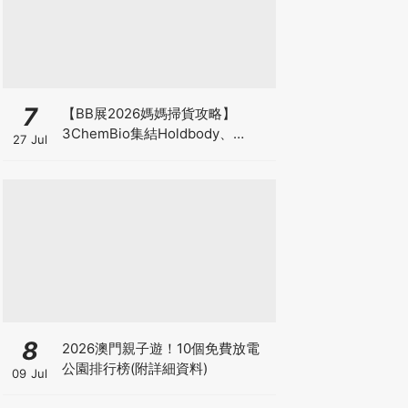
7
【BB展2026媽媽掃貨攻略】
3ChemBio集結Holdbody、
27 Jul
ProVen、森下仁丹、Return人氣
品牌激減！低至18折＋買3送1＋原
箱優惠低至65折
8
2026澳門親子遊！10個免費放電
公園排行榜(附詳細資料)
09 Jul