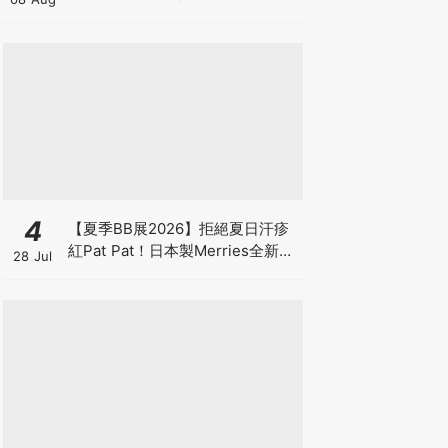
4
【夏季BB展2026】拒絕夏日汗疹
紅Pat Pat！日本製Merries全新超
28 Jul
吸安睡褲挑戰全晚零外漏 皇牌
First Premium系列買1送1！