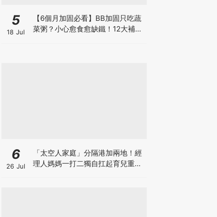
5
【6個月加固必看】BB加固只吃蔬
菜粥？小心愈食愈缺鐵！12大補鐵
18 Jul
食材清單＋一星期食譜推薦
6
「太空人家庭」分隔港加兩地！經
理人媽媽一打二獨自扛起育兒重
26 Jul
擔！Stephanie｜經理人｜太空人
家庭｜職場媽媽