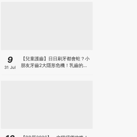
9
【兒童護齒】日日刷牙都會蛀？小
朋友牙齒2大隱形危機！乳齒的琺
31 Jul
瑯質比成人薄弱50%！選牙膏要睇
含氟量！