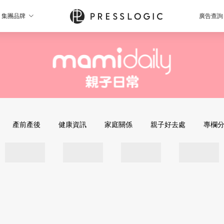
集團品牌
廣告查詢
產前產後
健康資訊
家庭關係
親子好去處
專欄