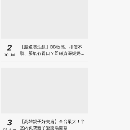
2
【腸道關注組】BB敏感、排便不
順、脹氣冇胃口？即睇資深媽媽分
30 Jul
享經驗之談 輕鬆解決湊B煩惱
3
【高雄親子好去處】全台最大！半
室內免費親子遊樂場開幕
08 Aug