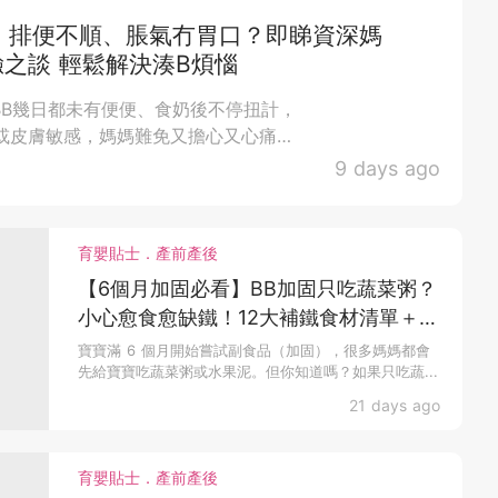
、排便不順、脹氣冇胃口？即睇資深媽
之談 輕鬆解決湊B煩惱
BB幾日都未有便便、食奶後不停扭計，
或皮膚敏感，媽媽難免又擔心又心痛：
「明明已經好小...
9 days ago
育嬰貼士．產前產後
【6個月加固必看】BB加固只吃蔬菜粥？
小心愈食愈缺鐵！12大補鐵食材清單＋一
星期食譜推薦
寶寶滿 6 個月開始嘗試副食品（加固），很多媽媽都會
先給寶寶吃蔬菜粥或水果泥。但你知道嗎？如果只吃蔬...
21 days ago
育嬰貼士．產前產後