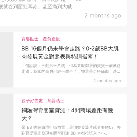
就谷到面紅耳赤、甚至痛到大喊...
2 months ago
育嬰貼士．產前產後
BB 16個月仍未學會走路？0-2歲BB大肌
肉發展黃金對照表與特訓指南！
「俗話說：三翻六坐八爬。但為甚麼鄰居的寶寶一歲就會
走路，我家的寶貝已經一歲半了，卻還是走得蹣跚，甚
至...
2 months ago
親子好去處．育嬰貼士
銅鑼灣育嬰室實測：4間商場差距有幾
大？
帶 BB 去銅鑼灣行街放電，最怕突發爆片或者要餵奶，去
到育嬰室先發現空間窄到連 BB 車都推唔入？小...