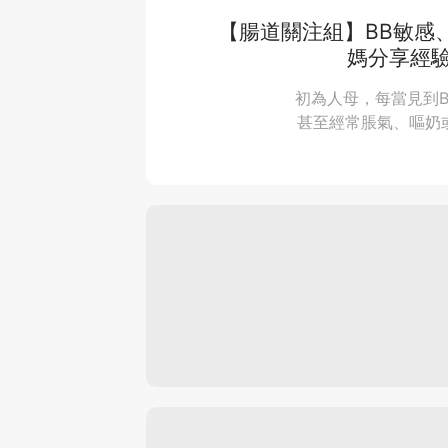
【腸道關注組】BB敏感
媽分享經驗
初為人母，每當見到
甚至經常脹氣、嘔奶