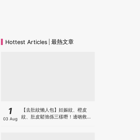
最熱文章
Hottest Articles
1
【去肚紋懶人包】妊娠紋、橙皮
紋、肚皮鬆弛係三樣嘢！邊啲救得
03 Aug
返、邊啲只能淡化？