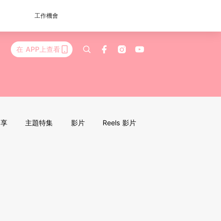
工作機會
在 APP上查看
分享
主題特集
影片
Reels 影片