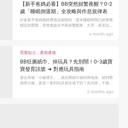
【新手爸媽必看】BB突然頻繁夜醒？0-2
歲「睡眠倒退期」全攻略與作息規律表
許多新手爸媽都經歷過這個階段：原本睡眠時間已經漸漸
穩定的寶寶，突然無故在半夜頻繁醒來、大哭，甚至抗
拒...
a month ago
育嬰貼士．產前產後
BB狂撕紙巾、掉玩具？先別鬧！0-3歲寶
寶發育訊號 ➜ 對應玩具指南
屋企有個「小破壞王」，成日將紙巾抽到周地係、抓到嘢
就用力搖、甚至一拿到玩具就往地下扔？先冷靜，千萬別
盲目開口鬧！其實，這...
2 months ago