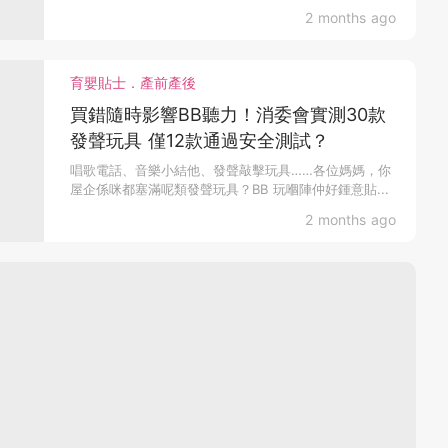
2 months ago
育嬰貼士．產前產後
買錯隨時影響BB聽力！消委會實測30款
發聲玩具 僅12款通過安全測試？
唱歌電話、音樂小結他、發聲敲擊玩具……各位媽媽，你
屋企係咪都塞滿呢類發聲玩具？BB 玩嗰陣仲好鍾意貼...
2 months ago