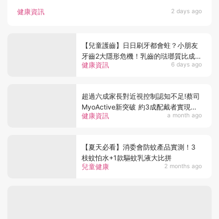
健康資訊
2 days ago
【兒童護齒】日日刷牙都會蛀？小朋友
牙齒2大隱形危機！乳齒的琺瑯質比成人
健康資訊
6 days ago
薄弱50%！選牙膏要睇含氟量！
超過六成家長對近視控制認知不足!蔡司
MyoActive新突破 約3成配戴者實現近
健康資訊
a month ago
視及眼軸雙回退
【夏天必看】消委會防蚊產品實測！3
枝蚊怕水+1款驅蚊乳液大比拼
兒童健康
2 months ago