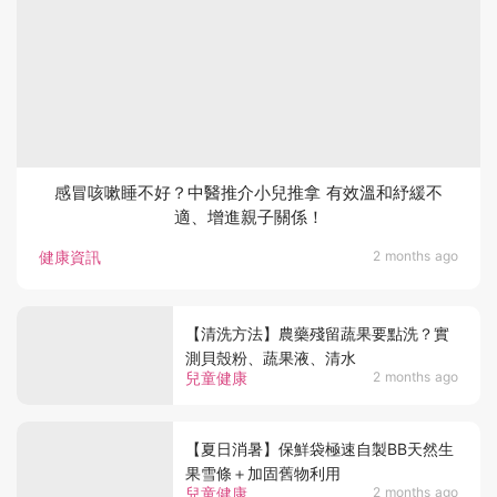
感冒咳嗽睡不好？中醫推介小兒推拿 有效溫和紓緩不
適、增進親子關係！
健康資訊
2 months ago
【清洗方法】農藥殘留蔬果要點洗？實
測貝殼粉、蔬果液、清水
兒童健康
2 months ago
【夏日消暑】保鮮袋極速自製BB天然生
果雪條＋加固舊物利用
兒童健康
2 months ago