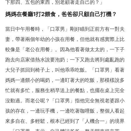
下那四、五包的東西，別老顧著走自己的？」
媽媽在餐廳1打2餵食，爸爸卻只顧自己打機？
當日中午用餐時，「口罩男」剛好瞄到正前方有一對夫
妻，帶著兩個年幼的小孩在用餐，但他就有感實際上比
較像是「老公在用餐」。因為他看著做太太的，一下子
跑去向店家借熱水說要泡奶；一下又跑去將到處亂跑的
大兒子抓回到椅子上，叫他乖乖吃飯。「口罩男」看著
媽媽一邊餵小的喝奶，一邊盯著大的吃飯，那模樣說多
忙就有多忙，服務生稍早送上的餐點，也擺在桌上完全
沒動過。而老公呢？「口罩男」指他完全無視老婆跟小
孩的存在，一邊玩手機，一邊吃著咖哩飯，整個人看起
來多自在、多輕鬆，根本已經到了「人機合一」的境界