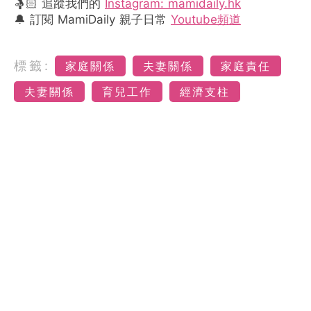
🤱🏻 追蹤我們的
Instagram: mamidaily.hk
🔔 訂閱 MamiDaily 親子日常
Youtube頻道
標籤:
家庭關係
夫妻關係
家庭責任
夫妻關係
育兒工作
經濟支柱