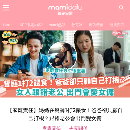
Home
APP限定內容!
mami熱話
教育路
產前產後
健康資訊
【家庭責任】媽媽在餐廳1打2餵食！爸爸卻只顧自
己打機？跟錯老公會出門變女傭
家庭關係
夫妻關係