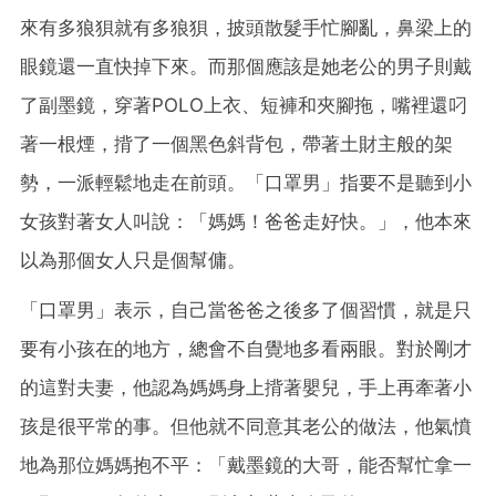
來有多狼狽就有多狼狽，披頭散髮手忙腳亂，鼻梁上的
眼鏡還一直快掉下來。而那個應該是她老公的男子則戴
了副墨鏡，穿著POLO上衣、短褲和夾腳拖，嘴裡還叼
著一根煙，揹了一個黑色斜背包，帶著土財主般的架
勢，一派輕鬆地走在前頭。「口罩男」指要不是聽到小
女孩對著女人叫說：「媽媽！爸爸走好快。」，他本來
以為那個女人只是個幫傭。
「口罩男」表示，自己當爸爸之後多了個習慣，就是只
要有小孩在的地方，總會不自覺地多看兩眼。對於剛才
的這對夫妻，他認為媽媽身上揹著嬰兒，手上再牽著小
孩是很平常的事。但他就不同意其老公的做法，他氣憤
地為那位媽媽抱不平：「戴墨鏡的大哥，能否幫忙拿一