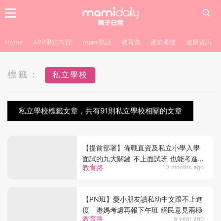
Home
APP限定內容!
mami熱話
教育路
產前產後
健康資訊
標籤：
私立學校
私立學校標籤文章，共有91則私立學校相關的文章
【提前部署】備戰直資及私立小學入學
面試的九大關鍵 不上面試班 也能考進
教育路
10 months ago
熱門學校
【PN班】憂小朋友讀私幼中文跟不上進
度 港媽考慮再報下午班 網民意見兩極
教育路
a year ago