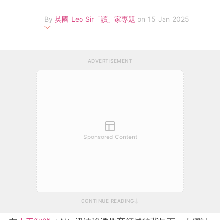
By
英國 Leo Sir「讀」家專題
on 15 Jan 2025
Leo Sir 畢業於香港大學，其後在英國成功考取英國教師資格證
（PGCE），並於英國劍橋大學完成數學教育碩士。Leo Sir擁有近
ADVERTISEMENT
10年英國教學經驗，曾在在英國倫敦著名私立學校任教。在2017
年，Leo Sir成為首位入選華人老師參與拍攝英國政府教育部宣傳
片，在英國不同電視頻道的廣告時段播放，被譽為英國華人圈內的
英國中小學教育專家。現為英國Leo Tuition創辦人，Leo Sir掌握
最新及全面的英國升學資訊，擅長分享各類型升學貼士，由英國中
小學的選校心得，個別科目的難處及秘訣，到牛津劍橋兩大名校的
面試奧秘等。
Sponsored Content
CONTINUE READING