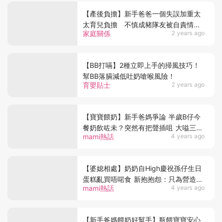
【產後負擔】新手爸爸一個失誤加重太
太育兒負擔 不慎成豬隊友被自責情緒
家庭關係
2 years ago
壓跨
【BB打嗝】2種立即上手的掃風技巧！
幫BB落膈減低吐奶嗆喉風險！
育嬰貼士
2 years ago
【寶寶餵奶】新手爸媽爭論 半歲B仔今
餐奶飲咗未？突然有把聲插咀 大嗌三個
mami熱話
4 years ago
字令人吃驚
【婆媳相處】奶奶自High慶祝孫仔生日
蛋糕亂買唔啱食 新抱抱怨：只為營造一
mami熱話
4 years ago
家和樂的假象
【新手爸媽餵奶好幫手】瓶餵寶寶安心