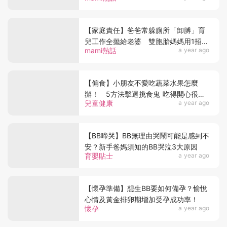
【家庭責任】爸爸常躲廁所「卸膊」育
兒工作全拋給老婆 雙胞胎媽媽用1招迫
mami熱話
a year ago
老公離開洗手間
【偏食】小朋友不愛吃蔬菜水果怎麼
辦！ 5方法擊退挑食鬼 吃得開心很重
兒童健康
a year ago
要！
【BB啼哭】BB無理由哭鬧可能是感到不
安？新手爸媽須知的BB哭泣3大原因
育嬰貼士
a year ago
【懷孕準備】想生BB要如何備孕？愉悅
心情及黃金排卵期增加受孕成功率！
懷孕
a year ago