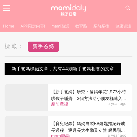
Home
APP限定內容!
mami熱話
教育路
產前產後
健康資訊
標籤：
新手爸媽
新手爸媽標籤文章，共有44則新手爸媽相關的文章
【新手爸媽】研究：爸媽年花1,977小時
哄孩子睡覺 3個方法助小朋友極速入
產前產後
a year ago
睡
【育兒紀錄】媽媽自製BB鑰匙扣紀錄成
長過程 逐月長大生動又立體 網民讚有
mami熱話
a year ago
創意