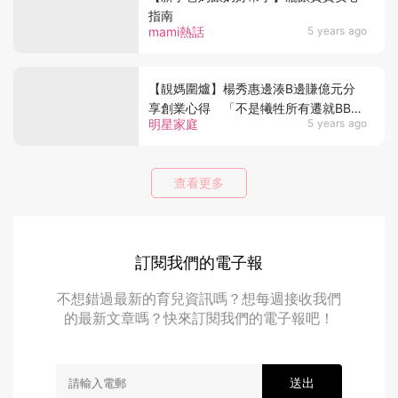
指南
mami熱話
5 years ago
【靚媽圍爐】楊秀惠邊湊B邊賺億元分
享創業心得 「不是犧牲所有遷就BB而
明星家庭
5 years ago
是讓她融入」
查看更多
訂閱我們的電子報
不想錯過最新的育兒資訊嗎？想每週接收我們
的最新文章嗎？快來訂閱我們的電子報吧！
送出