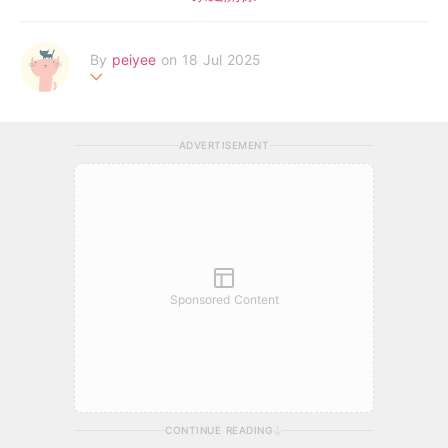
By
peiyee
on 18 Jul 2025
两处春光同日尽，居人思客客思家
ADVERTISEMENT
Sponsored Content
CONTINUE READING