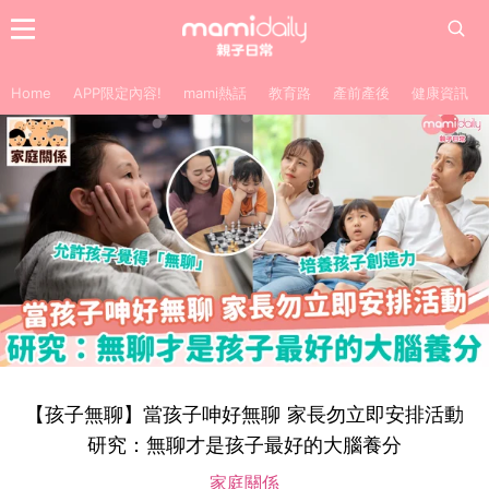
Home
APP限定內容!
mami熱話
教育路
產前產後
健康資訊
【孩子無聊】當孩子呻好無聊 家長勿立即安排活動
研究：無聊才是孩子最好的大腦養分
家庭關係