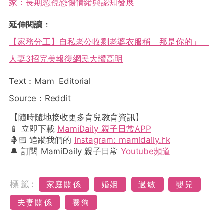
家：長期忽視恐傷情緒與認知發展
延伸閱讀：
【家務分工】自私老公收剩老婆衣服稱「那是你的」
人妻3招完美報復網民大讚高明
Text：Mami Editorial
Source：Reddit
【隨時隨地接收更多育兒教育資訊】
📱 立即下載
MamiDaily 親子日常APP
🤱🏻 追蹤我們的
Instagram: mamidaily.hk
🔔 訂閱 MamiDaily 親子日常
Youtube頻道
標籤:
家庭關係
婚姻
過敏
嬰兒
夫妻關係
養狗