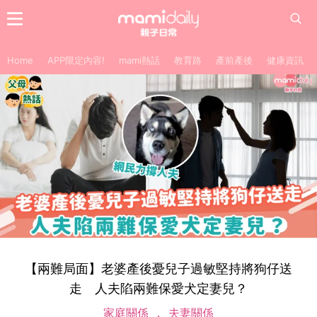
Home
APP限定內容!
mami熱話
教育路
產前產後
健康資訊
【兩難局面】老婆產後憂兒子過敏堅持將狗仔送
走 人夫陷兩難保愛犬定妻兒？
家庭關係
夫妻關係