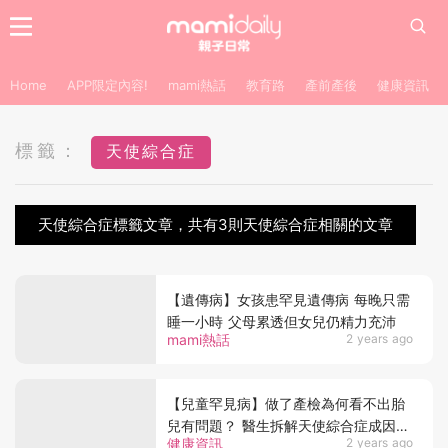
Home
APP限定內容!
mami熱話
教育路
產前產後
健康資訊
標籤：
天使綜合症
天使綜合症標籤文章，共有3則天使綜合症相關的文章
【遺傳病】女孩患罕見遺傳病 每晚只需
睡一小時 父母累透但女兒仍精力充沛
mami熱話
2 years ago
【兒童罕見病】做了產檢為何看不出胎
兒有問題？ 醫生拆解天使綜合症成因及
健康資訊
2 years ago
病徵