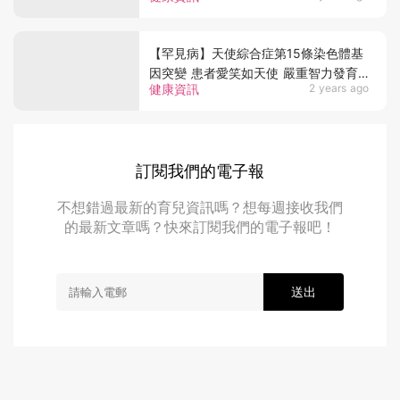
【罕見病】天使綜合症第15條染色體基
因突變 患者愛笑如天使 嚴重智力發育
健康資訊
2 years ago
遲緩
訂閱我們的電子報
不想錯過最新的育兒資訊嗎？想每週接收我們
的最新文章嗎？快來訂閱我們的電子報吧！
送出