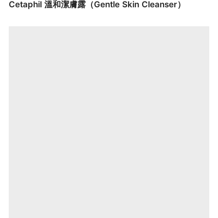
Cetaphil 溫和潔膚露（Gentle Skin Cleanser）