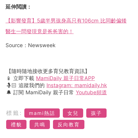
延伸閲讀：
【影響發育】5歲半男孩身高只有106cm 比同齡偏矮
醫生一問發現竟是爸爸害的！
Source：Newsweek
【隨時隨地接收更多育兒教育資訊】
📱 立即下載
MamiDaily 親子日常APP
🤱🏻 追蹤我們的
Instagram: mamidaily.hk
🔔 訂閱 MamiDaily 親子日常
Youtube頻道
標籤:
mami熱話
女兒
孩子
禮貌
共鳴
反向教育