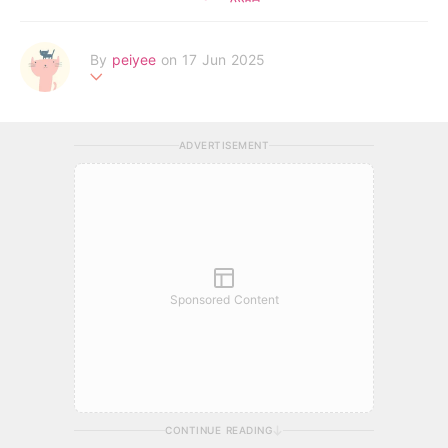
By
peiyee
on 17 Jun 2025
两处春光同日尽，居人思客客思家
ADVERTISEMENT
Sponsored Content
CONTINUE READING