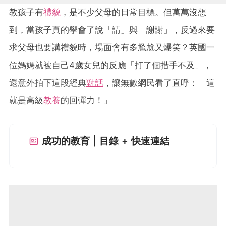
教孩子有
禮貌
，是不少父母的日常目標。但萬萬沒想
到，當孩子真的學會了說「請」與「謝謝」，反過來要
求父母也要講禮貌時，場面會有多尷尬又爆笑？英國一
位媽媽就被自己4歲女兒的反應「打了個措手不及」，
還意外拍下這段經典
對話
，讓無數網民看了直呼：「這
就是高級
教養
的回彈力！」
成功的教育 | 目錄 + 快速連結