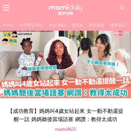
Home
APP限定內容!
mami熱話
教育路
產前產後
健康資訊
【成功教育】媽媽叫4歲女站起來 女一動不動還提
醒一話 媽媽聽後當場語塞 網讚：教得太成功
mami熱話