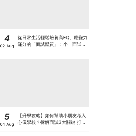
4
從日常生活輕鬆培養高EQ、應變力
滿分的「面試體質」：小一面試最
02 Aug
強備戰指南
5
【升學攻略】如何幫助小朋友考入
心儀學校？拆解面試3大關鍵 打好
04 Aug
多元智能發展的營養基礎