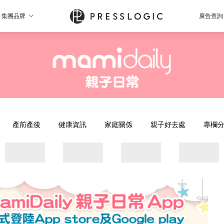
集團品牌
廣告查詢
產前產後
健康資訊
家庭關係
親子好去處
專欄