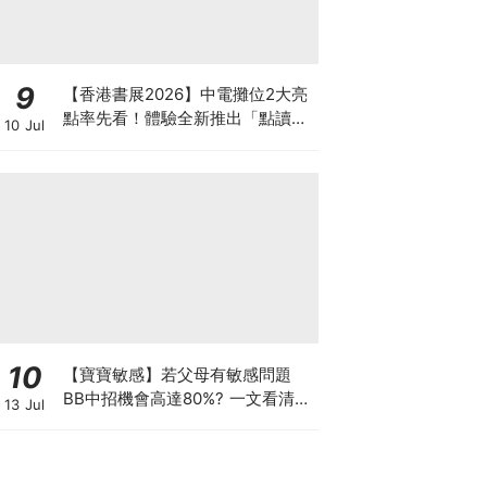
9
【香港書展2026】中電攤位2大亮
點率先看！體驗全新推出「點讀故
10 Jul
事書」系列＋升級版《低碳城市規
劃師》電子桌遊
10
【寶寶敏感】若父母有敏感問題
BB中招機會高達80%? 一文看清預
13 Jul
防敏感關鍵因素！