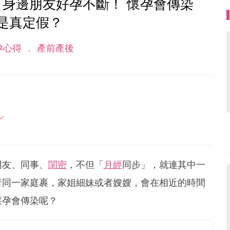
 身邊朋友好孕不斷！ 懷孕會傳染
是真定假？
孕心得
產前產後
母的喜怒哀樂，以及無私的愛！
朋友、同事、
閨密
，不但「
月經
同步」，就連其中一
者同一家庭裹，家姐細妹或者嫂嫂，會在相近的時間
懷孕會傳染呢？