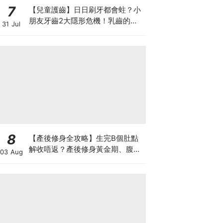
7
【兒童護齒】日日刷牙都會蛀？小
朋友牙齒2大隱形危機！乳齒的琺
31 Jul
瑯質比成人薄弱50%！選牙膏要睇
含氟量！
8
【產後修身全攻略】生完B個肚點
解收唔返？產後修身黃金期、腹直
03 Aug
肌分離、紮肚定做機一次睇