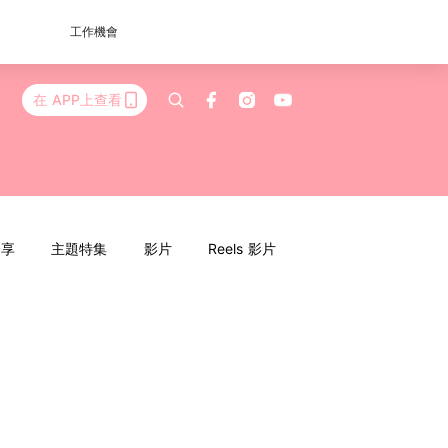
工作機會
在 APP上查看
分享
主題特集
影片
Reels 影片