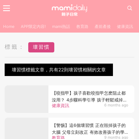
Home
APP限定內容!
mami熱話
教育路
產前產後
健康資訊
標籤：
壞習慣
壞習慣標籤文章，共有22則壞習慣相關的文章
【咬指甲】孩子喜歡咬指甲怎麽阻止都
沒用？ 4步驟科學引導 孩子輕鬆戒掉壞
健康資訊
6 months ago
習慣
【警惕】這6個壞習慣 正在毀掉孩子的
大腦 父母立刻改正 有效改善孩子的學
教育路
9 months ago
習表現