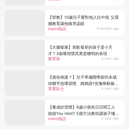
【管教】10歲兒子愛對他人比中指 父震
撼教育讓他痛哭認錯
mami熱話
9 months ago
【大腦發展】喜歡發呆的孩子是小天
才？3個壞習慣其實是聰明的表現
教育路
a year ago
【過份保護？】兒子準備開學卻仍未戒
掉啜手指壞習慣 媽媽因1安撫舉動被學
育嬰貼士
a year ago
校勸退
【養成好習慣】6歲小朋友日日鬧工人
姐姐You Idiot? 5個方法教你讓孩子懂
mami熱話
a year ago
得尊重別人