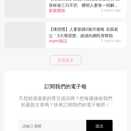
茶杯放三日不扔 聰明人妻靠一招解決
家庭關係
2 years ago
獲讚馭夫有術！
【壞習慣】人妻新婚2個月後悔 全因老
公「3大壞習慣」崩潰向網民尋幫助
mami熱話
3 years ago
查看更多
訂閱我們的電子報
不想錯過最新的育兒資訊嗎？想每週接收我們
的最新文章嗎？快來訂閱我們的電子報吧！
送出