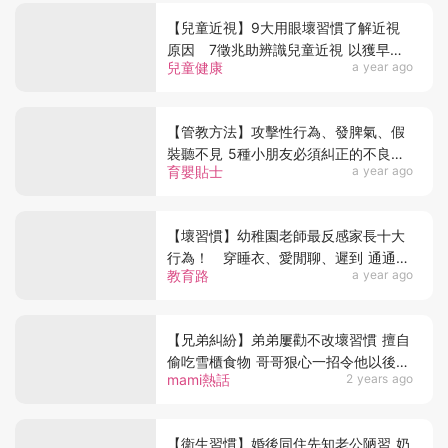
【兒童近視】9大用眼壞習慣了解近視
原因 7徵兆助辨識兒童近視 以獲早期
兒童健康
a year ago
治療
【管教方法】攻擊性行為、發脾氣、假
裝聽不見 5種小朋友必須糾正的不良行
育嬰貼士
a year ago
為
【壞習慣】幼稚園老師最反感家長十大
行為！ 穿睡衣、愛閒聊、遲到 通通上
教育路
a year ago
榜
【兄弟糾紛】弟弟屢勸不改壞習慣 擅自
偷吃雪櫃食物 哥哥狠心一招令他以後不
mami熱話
2 years ago
敢再犯
【衛生習慣】婚後同住先知老公陋習 奶