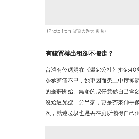
Photo from 寶寶大過天 劇照
有錢買樓出租卻不搬走？
台灣有位媽媽在《爆怨公社》抱怨40
令她頭痛不已，她更因而患上中度抑
的噩夢開始。無恥的叔仔竟然自己拿
沒給過兄嫂一分半毫，更是茶來伸手
次，就連垃圾也是丟在廁所懶得自己