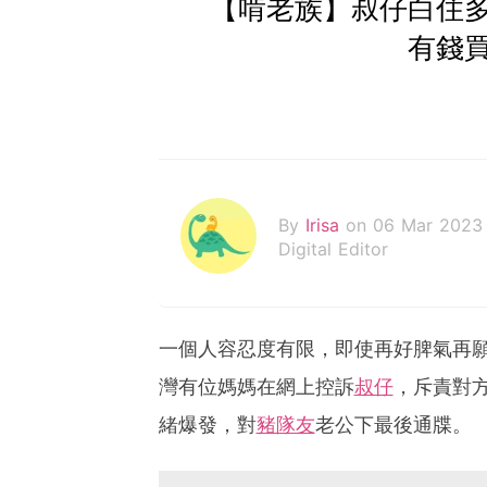
【啃老族】叔仔白住
有錢
By
Irisa
on 06 Mar 2023
Digital Editor
一個人容忍度有限，即使再好脾氣再
灣有位媽媽在網上控訴
叔仔
，斥責對方
緒爆發，對
豬隊友
老公下最後通牒。