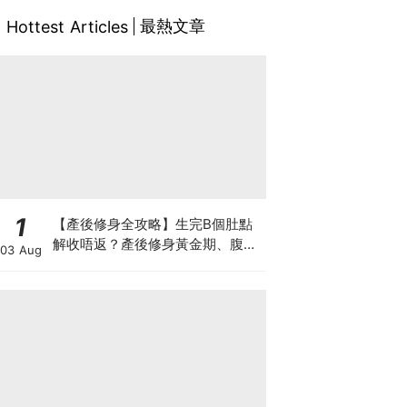
最熱文章
Hottest Articles
1
【產後修身全攻略】生完B個肚點
解收唔返？產後修身黃金期、腹直
03 Aug
肌分離、紮肚定做機一次睇