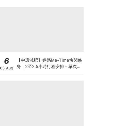
6
【中環減肥】媽媽Me-Time快閃修
身｜2至2.5小時行程安排＋單次收
03 Aug
費攻略