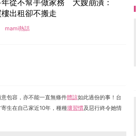
多年從不幫手做家務 大嫂崩潰：
買樓出租卻不搬走
mami熱話
願意包容，亦不能一直無條件
體諒
如此過份的事！台
寄生在自己家近10年，種種
壞習慣
及惡行終令她情