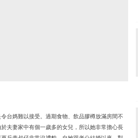
是令台媽難以接受。過期食物、飲品膠樽放滿房間不
由於夫妻家中有個一歲多的女兒，所以她非常擔心長
媽更斥責叔仔非常沒禮貌，自她跟老公結婚以來，對