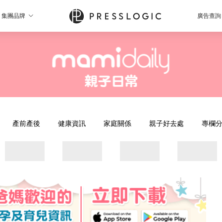
集團品牌
廣告查詢
產前產後
健康資訊
家庭關係
親子好去處
專欄