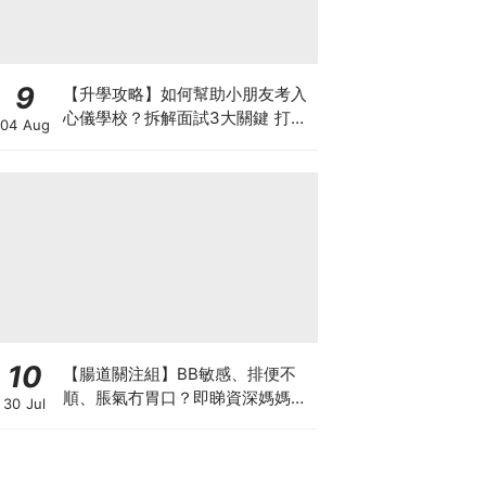
9
【升學攻略】如何幫助小朋友考入
心儀學校？拆解面試3大關鍵 打好
04 Aug
多元智能發展的營養基礎
10
【腸道關注組】BB敏感、排便不
順、脹氣冇胃口？即睇資深媽媽分
30 Jul
享經驗之談 輕鬆解決湊B煩惱