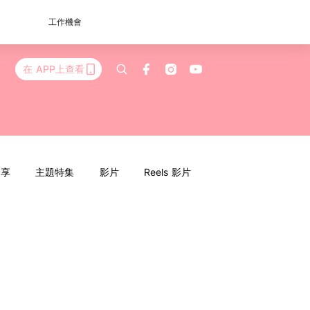
工作機會
在 APP上查看
分享
主題特集
影片
Reels 影片