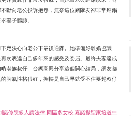
都不斷向老公投訴抱怨，無奈這位豬隊友卻非常疼錫
要求妻子體諒。
前下定決心向老公下最後通牒。她準備好離婚協議
並再次表達自己多年來的感受及委屈。最終夫妻達成
的啃老族叔仔。台媽高興分享這個開心結局，網友都
真的脾氣性格很好，換轉是自己早就受不住要趕叔仔
利諾修院多人讀法律 同區多女校 嘉諾撒聖家培道中