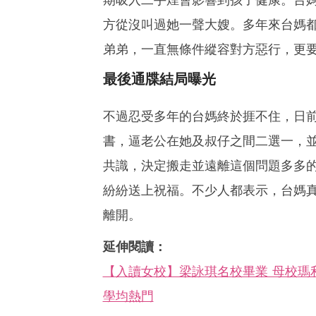
方從沒叫過她一聲大嫂。多年來台媽
弟弟，一直無條件縱容對方惡行，更
最後通牒結局曝光
不過忍受多年的台媽終於捱不住，日
書，逼老公在她及叔仔之間二選一，
共識，決定搬走並遠離這個問題多多
紛紛送上祝福。不少人都表示，台媽
離開。
延伸閱讀：
【入讀女校】梁詠琪名校畢業 母校瑪
學均熱門