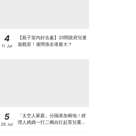
4
【親子室內好去處】20間政府兒童
遊戲室！邊間係全港最大？
11 Jul
5
「太空人家庭」分隔港加兩地！經
理人媽媽一打二獨自扛起育兒重
26 Jul
擔！Stephanie｜經理人｜太空人
家庭｜職場媽媽