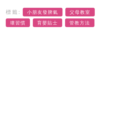
標籤:
小朋友發脾氣
父母教室
壞習慣
育嬰貼士
管教方法