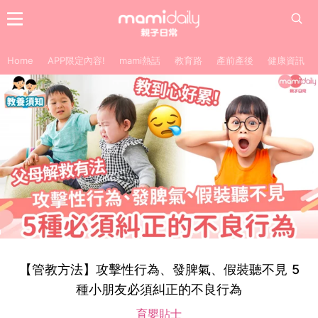
Home
APP限定內容!
mami熱話
教育路
產前產後
健康資訊
【管教方法】攻擊性行為、發脾氣、假裝聽不見 5
種小朋友必須糾正的不良行為
育嬰貼士