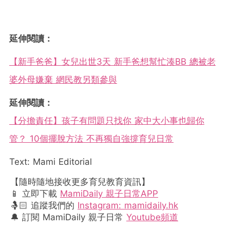
延伸閱讀：
【新手爸爸】女兒出世3天 新手爸想幫忙湊BB 總被老
婆外母嫌棄 網民教另類參與
延伸閱讀：
【分擔責任】孩子有問題只找你 家中大小事也歸你
管？ 10個擺脫方法 不再獨自強撐育兒日常
Text: Mami Editorial
【隨時隨地接收更多育兒教育資訊】
📱 立即下載
MamiDaily 親子日常APP
🤱🏻 追蹤我們的
Instagram: mamidaily.hk
🔔 訂閱 MamiDaily 親子日常
Youtube頻道