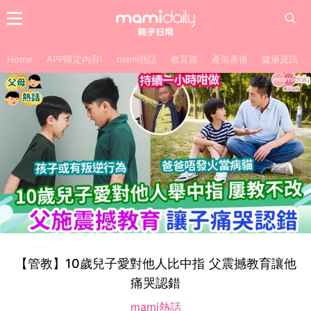
Home
APP限定內容!
mami熱話
教育路
產前產後
健康資訊
【管教】10歲兒子愛對他人比中指 父震撼教育讓他
痛哭認錯
mami熱話