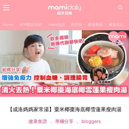
Home
APP限定內容!
mami熱話
教育路
產前產後
健康資訊
【成洛媽媽家常湯】粟米椰棗海底椰雪蓮果瘦肉湯
健康食譜
專欄分享
bloggers