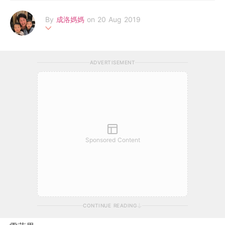
By
成洛媽媽
on 20 Aug 2019
為家人健康把關，讓家人食得有營又健康，是作為一家之「煮」的
我，最大的任務及歡樂。
ADVERTISEMENT
經過一天忙碌過後，回到家中能品嚐到一啖家常湯水，確是一件幸
福的事。
《成洛媽媽家常湯》一直秉承「齊齊飲湯，齊齊身體健康！」的理
念，希望透過分享，將一碗簡單的家常湯水帶到你/妳家中，從而
讓更多的人能夠身體健康和體會幸福！
Sponsored Content
CONTINUE READING