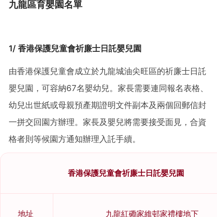
九龍區育嬰園名單
1/ 香港保護兒童會祈廉士日託嬰兒園
由香港保護兒童會成立於九龍城油尖旺區的祈廉士日託
嬰兒園，可容納67名嬰幼兒。家長需要連同報名表格、
幼兒出世紙或母親預產期證明文件副本及兩個回郵信封
一拼交回園方辦理。家長及嬰兒將需要接受面見，合資
格者則等候園方通知辦理入託手續。
香港保護兒童會祈廉士日託嬰兒園
地址
九龍紅磡家維邨家禮樓地下