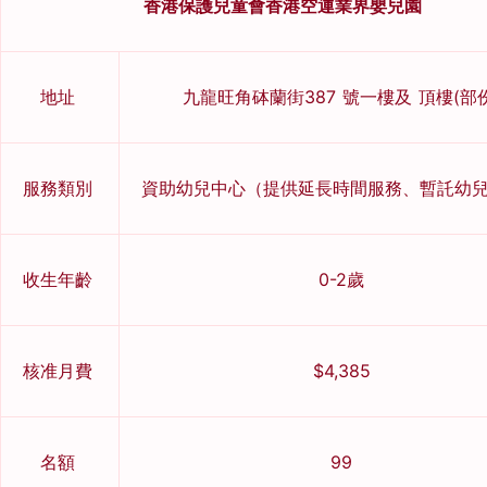
香港保護兒童會香港空運業界嬰兒園
地址
九龍旺角砵蘭街387 號一樓及 頂樓(部份
服務類別
資助幼兒中心（提供延長時間服務、暫託幼
收生年齡
0-2歲
核准月費
$4,385
名額
99