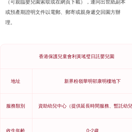
（可親臨嬰兒園索取或在網頁下載），連同出世紙副本
或預產期證明文件以電郵、郵寄或親身遞交回園方辦
理。
香港保護兒童會利黃瑤璧日託嬰兒園
地址
新界粉嶺華明邨康明樓地下
服務類別
資助幼兒中心（提供延長時間服務、暫託幼
收生年齡
0-2歲