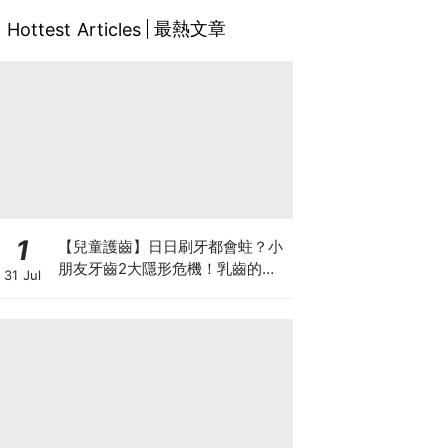
最熱文章
Hottest Articles
1
【兒童護齒】日日刷牙都會蛀？小
朋友牙齒2大隱形危機！乳齒的琺
31 Jul
瑯質比成人薄弱50%！選牙膏要睇
含氟量！