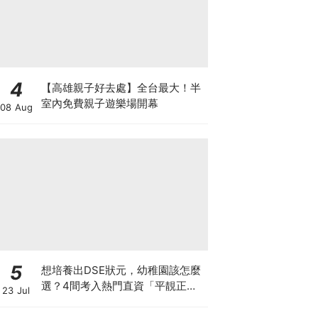
4
【高雄親子好去處】全台最大！半
室內免費親子遊樂場開幕
08 Aug
5
想培養出DSE狀元，幼稚園該怎麼
選？4間考入熱門直資「平靚正」
23 Jul
免費幼稚園！