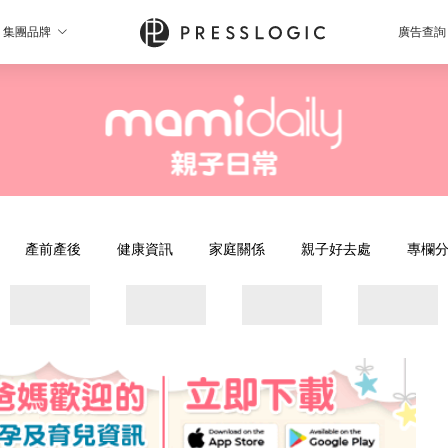
集團品牌
廣告查詢
產前產後
健康資訊
家庭關係
親子好去處
專欄