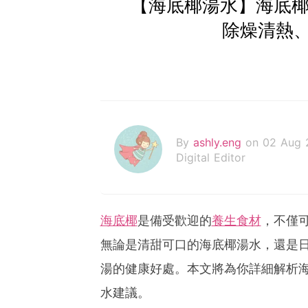
【海底椰湯水】海底椰
除燥清熱
By
ashly.eng
on 02 Aug 
Digital Editor
海底椰
是備受歡迎的
養生食材
，不僅
無論是清甜可口的海底椰湯水，還是
湯的健康好處。本文將為你詳細解析
水建議。