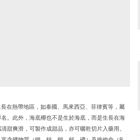
fer）主要生長在熱帶地區，如泰國、馬來西亞、菲律賓等，屬
得名。此外，海底椰也不是生於海底，而是生長在海
感清甜爽滑，可製作成甜品，亦可曬乾切片入藥用。
，富含礦物質（鐵、鋅、鉀、鈣、磷）及維他命（B、