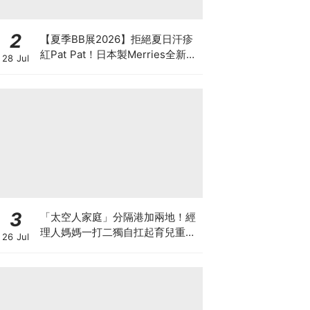
2
【夏季BB展2026】拒絕夏日汗疹
紅Pat Pat！日本製Merries全新超
28 Jul
吸安睡褲挑戰全晚零外漏 皇牌
First Premium系列買1送1！
3
「太空人家庭」分隔港加兩地！經
理人媽媽一打二獨自扛起育兒重
26 Jul
擔！Stephanie｜經理人｜太空人
家庭｜職場媽媽