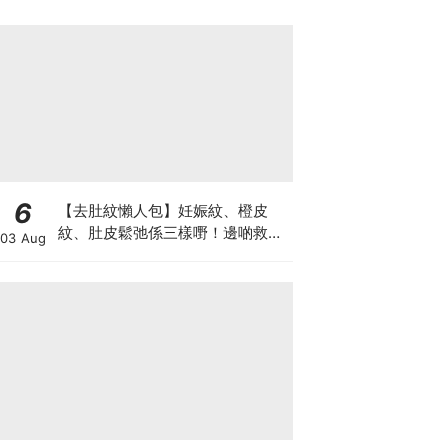
6
【去肚紋懶人包】妊娠紋、橙皮
紋、肚皮鬆弛係三樣嘢！邊啲救得
03 Aug
返、邊啲只能淡化？