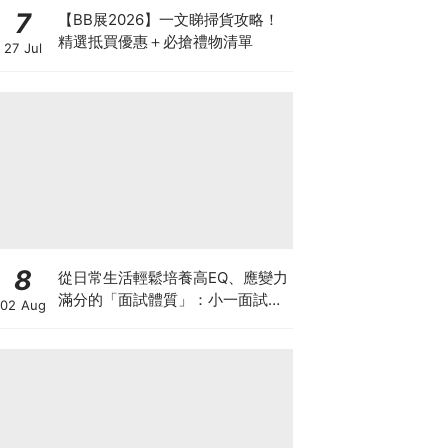
7
【BB展2026】一文睇掃貨攻略！
精選抵買優惠＋必搶禮物清單
27 Jul
8
從日常生活輕鬆培養高EQ、應變力
滿分的「面試體質」：小一面試最
02 Aug
強備戰指南