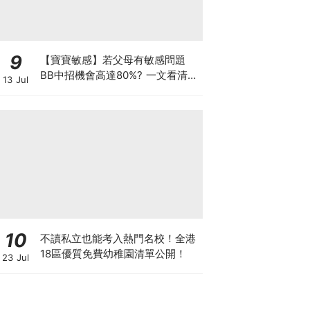
9
【寶寶敏感】若父母有敏感問題
BB中招機會高達80%? 一文看清預
13 Jul
防敏感關鍵因素！
10
不讀私立也能考入熱門名校！全港
18區優質免費幼稚園清單公開！
23 Jul