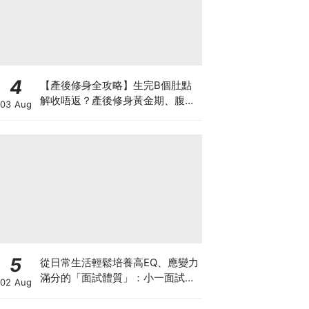
4
【產後修身全攻略】生完B個肚點
解收唔返？產後修身黃金期、腹直
03 Aug
肌分離、紮肚定做機一次睇
5
從日常生活輕鬆培養高EQ、應變力
滿分的「面試體質」：小一面試最
02 Aug
強備戰指南