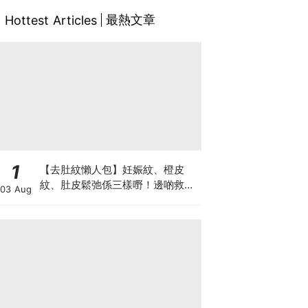
最熱文章
Hottest Articles
1
【去肚紋懶人包】妊娠紋、橙皮
紋、肚皮鬆弛係三樣嘢！邊啲救得
03 Aug
返、邊啲只能淡化？