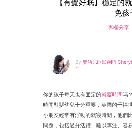
【有覺好眠】穩定的就
免孩
專欄分享
By
嬰幼兒睡眠顧問 Chery
Cheryl從事教育工作多年，
s - 嬰幼兒睡眠諮詢」，
協助父母解決嬰幼兒睡眠問
你的孩子每天也有固定的
就寢時間
嗎
好，爸媽就少煩惱」，希望
時間對嬰幼兒十分重要，英國的千禧世代研究（
s://fb.me/jovial.sleepers ;
小朋友經常有浮動的就寢時間，他們
問題，包括過分活躍、難以專注、容