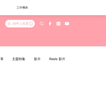
工作機會
在 APP上查看
分享
主題特集
影片
Reels 影片