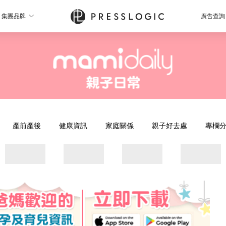
集團品牌
廣告查詢
產前產後
健康資訊
家庭關係
親子好去處
專欄