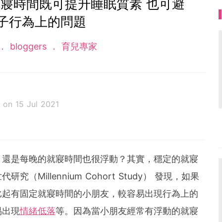
寢時間既可提升睡眠質素 也可避
子行為上的問題
bloggers
育兒專家
l
on 15 Jul 2021
其後成為認可的嬰幼兒睡眠顧問，開設「Jovial Sleeper
 提供睡眠諮詢服務及為父母而設的網上嬰幼兒睡眠課程，
題，提升小朋友和父母的睡眠質素。我相信「寶寶瞓得
？還是每晚的就寢時間也很浮動？其實，穩定的就寢
幫到更多家庭，讓大家都可以有覺好瞓。FB專頁：http
Millennium Cohort Study） 發現，如果
 IG: jovialsleepers
比起有固定就寢時間的小朋友，較容易出現行為上的
易出現
情緒低落
等。因為當小朋友經常有浮動的就寢