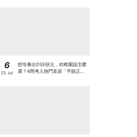
6
想培養出DSE狀元，幼稚園該怎麼
選？4間考入熱門直資「平靚正」
23 Jul
免費幼稚園！