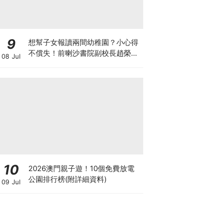
9
想幫子女報讀兩間幼稚園？小心得
不償失！前喇沙書院副校長趙榮
08 Jul
德：先問自己能否解決這3大問
題！
10
2026澳門親子遊！10個免費放電
公園排行榜(附詳細資料)
09 Jul