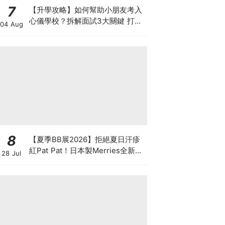
7
【升學攻略】如何幫助小朋友考入
心儀學校？拆解面試3大關鍵 打好
04 Aug
多元智能發展的營養基礎
8
【夏季BB展2026】拒絕夏日汗疹
紅Pat Pat！日本製Merries全新超
28 Jul
吸安睡褲挑戰全晚零外漏 皇牌
First Premium系列買1送1！