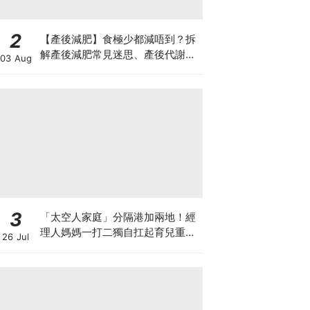
2
【產後減肥】食極少都減唔到？拆
解產後減肥常見迷思、產後代謝、
03 Aug
水腫原因＋淋巴引流、Onda Pro
修身攻略
3
「太空人家庭」分隔港加兩地！經
理人媽媽一打二獨自扛起育兒重
26 Jul
擔！Stephanie｜經理人｜太空人
家庭｜職場媽媽