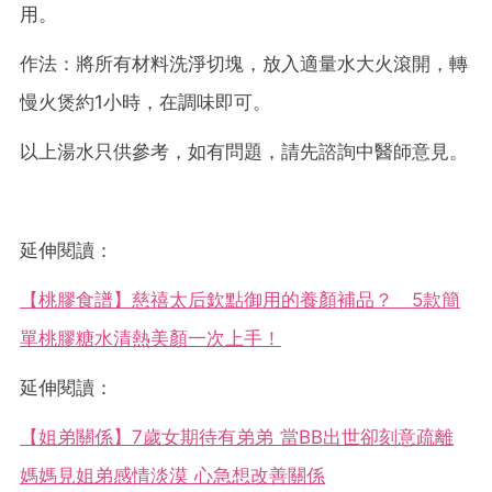
用。
作法：將所有材料洗淨切塊，放入適量水大火滾開，轉
慢火煲約1小時，在調味即可。
以上湯水只供參考，如有問題，請先諮詢中醫師意見。
延伸閱讀：
【桃膠食譜】慈禧太后欽點御用的養顏補品？ 5款簡
單桃膠糖水清熱美顏一次上手！
延伸閱讀：
【姐弟關係】7歲女期待有弟弟 當BB出世卻刻意疏離
媽媽見姐弟感情淡漠 心急想改善關係