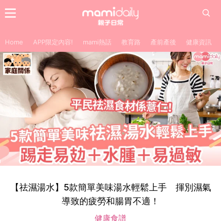
Home
APP限定內容!
mami熱話
教育路
產前產後
健康資訊
【祛濕湯水】5款簡單美味湯水輕鬆上手 揮別濕氣
導致的疲勞和腸胃不適！
健康食譜