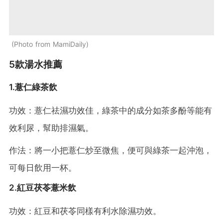
Photo from MamiDaily
5款湯水推薦
1.薏仁綠茶飲
功效：薏仁祛濕功效佳，綠茶中的成分如茶多酚等能有
效利尿，幫助排濕氣。
作法：將一小把薏仁炒至微焦，便可與綠茶一起沖泡，
可每日飲用一杯。
2.紅豆茯苓薏米飲
功效：紅豆和茯苓同樣有利水除濕功效。