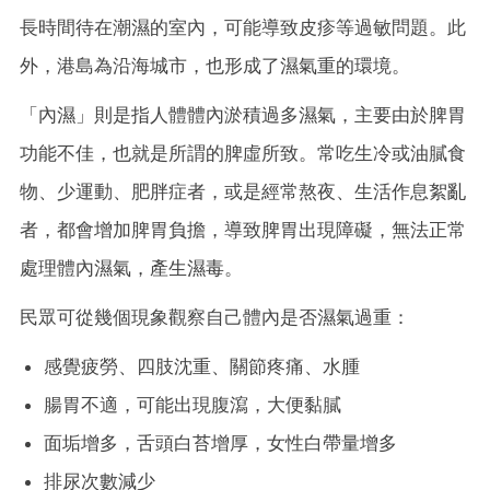
長時間待在潮濕的室內，可能導致皮疹等過敏問題。此
外，港島為沿海城市，也形成了濕氣重的環境。
「內濕」則是指人體體內淤積過多濕氣，主要由於脾胃
功能不佳，也就是所謂的脾虛所致。常吃生冷或油膩食
物、少運動、肥胖症者，或是經常熬夜、生活作息絮亂
者，都會增加脾胃負擔，導致脾胃出現障礙，無法正常
處理體內濕氣，產生濕毒。
民眾可從幾個現象觀察自己體內是否濕氣過重：
感覺疲勞、四肢沈重、關節疼痛、水腫
腸胃不適，可能出現腹瀉，大便黏膩
面垢增多，舌頭白苔增厚，女性白帶量增多
排尿次數減少