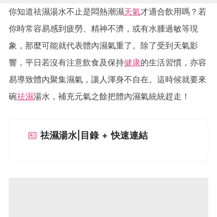
你知道祛濕湯水不止是悶熱潮濕
天氣
才適合飲用嗎？若
你時常容易感到疲勞、精神不濟，或有水腫過敏等現
象，那麼可能就代表體內濕氣重了。除了受到天氣影
響，平日若沒有注意飲食及保持
健康
的生活習慣，亦容
易導致體內聚集濕氣，讓人渾身不自在。這時候就要來
碗
祛濕
湯水，補充元氣之餘把體內濕氣統統趕走！
祛濕湯水|目錄 + 快速連結