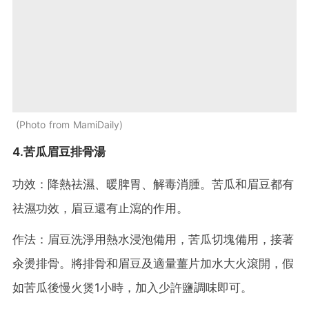
Photo from MamiDaily
4.苦瓜眉豆排骨湯
功效：降熱祛濕、暖脾胃、解毒消腫。苦瓜和眉豆都有
祛濕功效，眉豆還有止瀉的作用。
作法：眉豆洗淨用熱水浸泡備用，苦瓜切塊備用，接著
汆燙排骨。將排骨和眉豆及適量薑片加水大火滾開，假
如苦瓜後慢火煲1小時，加入少許鹽調味即可。