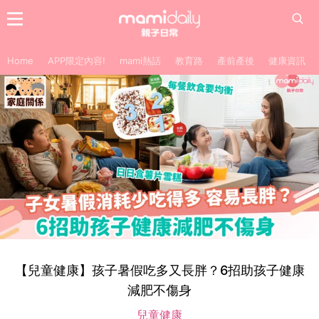
Home
APP限定內容!
mami熱話
教育路
產前產後
健康資訊
【兒童健康】孩子暑假吃多又長胖？6招助孩子健康
減肥不傷身
兒童健康