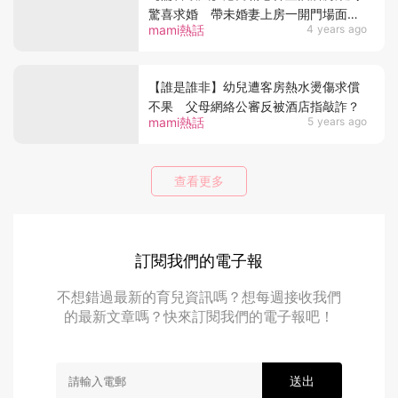
驚喜求婚 帶未婚妻上房一開門場面驚
mami熱話
4 years ago
嚇
【誰是誰非】幼兒遭客房熱水燙傷求償
不果 父母網絡公審反被酒店指敲詐？
mami熱話
5 years ago
查看更多
訂閱我們的電子報
不想錯過最新的育兒資訊嗎？想每週接收我們
的最新文章嗎？快來訂閱我們的電子報吧！
送出