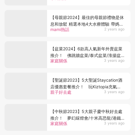
【母親節2024】最佳的母親節禮物是休
息和放鬆 精選本地4大水療體驗 帶媽媽
mami熱話
2 years ago
嘆一嘆
【盆菜2024】6款高人氣新年外賣盆菜
推介！ 佛跳牆盆菜/泰式盆菜/淮揚盆
家庭關係
3 years ago
菜
【聖誕節2023】5大聖誕Staycation酒
店優惠套餐推介！ 玩Kiztopia充氣城
親子好去處
3 years ago
堡 食節慶自助餐飲！
【中秋節2023】5大親子慶中秋好去處
推介！ 夢幻綵燈會/十米高恐龍/港鐵
家庭關係
3 years ago
主題住宿