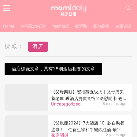
Home
APP限定內容!
mami熱話
教育路
產前產後
健康資訊
標籤：
酒店
酒店標籤文章，共有28則酒店相關的文章
【父母樂觀】宏福苑五級火｜父母痛失
養老屋 獲酒店提供食宿又送慰問卡 爸
Uncategorized
8 months ago
媽直言感到溫暖 女：佢哋仲樂觀過我
【父親節2024】7大酒店 10+款自助餐
盛饌！ 任食生蠔和牛暢飲紅酒 最平不
家庭關係
2 years ago
超過$350 ！