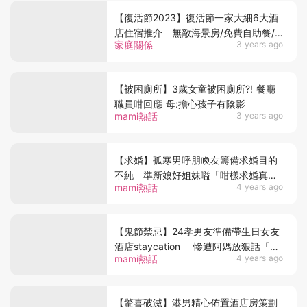
【復活節2023】復活節一家大細6大酒
店住宿推介 無敵海景房/免費自助餐/
家庭關係
3 years ago
免費限定下午茶
【被困廁所】3歲女童被困廁所?! 餐廳
職員咁回應 母:擔心孩子有陰影
mami熱話
3 years ago
【求婚】孤寒男呼朋喚友籌備求婚目的
不純 準新娘好姐妹嗌「咁樣求婚真係
mami熱話
4 years ago
好肉酸！」
【鬼節禁忌】24孝男友準備帶生日女友
酒店staycation 慘遭阿媽放狠話「鬼
mami熱話
4 years ago
節出街咪洗旨意再翻嚟」
【驚喜破滅】港男精心佈置酒店房策劃