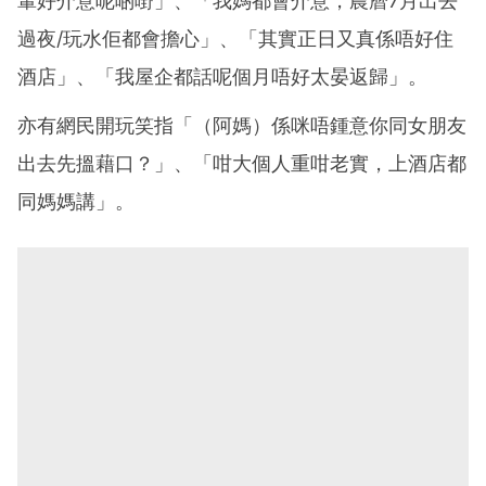
輩好介意呢啲嘢」、「我媽都會介意，農曆7月出去
過夜/玩水佢都會擔心」、「其實正日又真係唔好住
酒店」、「我屋企都話呢個月唔好太晏返歸」。
亦有網民開玩笑指「（阿媽）係咪唔鍾意你同女朋友
出去先搵藉口？」、「咁大個人重咁老實，上酒店都
同媽媽講」。