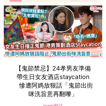
【鬼節禁忌】24孝男友準備
帶生日女友酒店staycation
慘遭阿媽放狠話「鬼節出街
咪洗旨意再翻嚟」
mami熱話