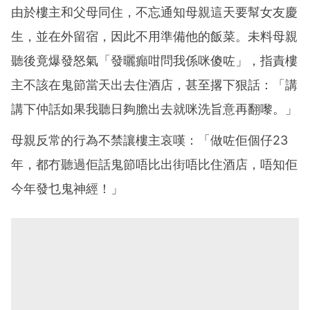
由於樓主和父母同住，不忘通知母親這天要幫女友慶
生，並在外留宿，因此不用準備他的飯菜。未料母親
聽後竟爆發怒氣「發曬癲咁問我係咪傻咗」，指責樓
主不該在鬼節當天出去住酒店，甚至撂下狠話：「講
講下仲話如果我聽日夠膽出去就咪洗旨意再翻嚟。」
母親反常的行為不禁讓樓主哀嘆：「做咗佢個仔23
年，都冇聽過佢話鬼節唔比出街唔比住酒店，唔知佢
今年發乜鬼神經！」