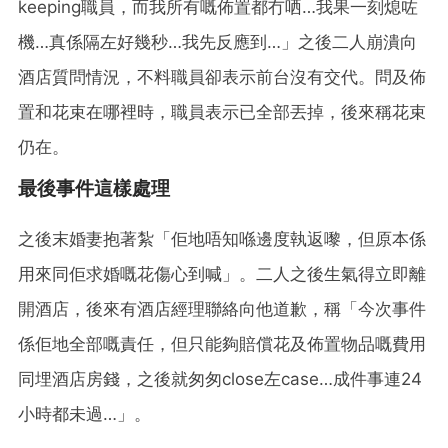
keeping職員，而我所有嘅佈置都冇哂…我果一刻熄咗
機…真係隔左好幾秒…我先反應到…」之後二人崩潰向
酒店質問情況，不料職員卻表示前台沒有交代。問及佈
置和花束在哪裡時，職員表示已全部丟掉，後來稱花束
仍在。
最後事件這樣處理
之後末婚妻抱著紮「佢地唔知喺邊度執返嚟，但原本係
用來同佢求婚嘅花傷心到喊」。二人之後生氣得立即離
開酒店，後來有酒店經理聯絡向他道歉，稱「今次事件
係佢地全部嘅責任，但只能夠賠償花及佈置物品嘅費用
同埋酒店房錢，之後就匆匆close左case…成件事連24
小時都未過…」。