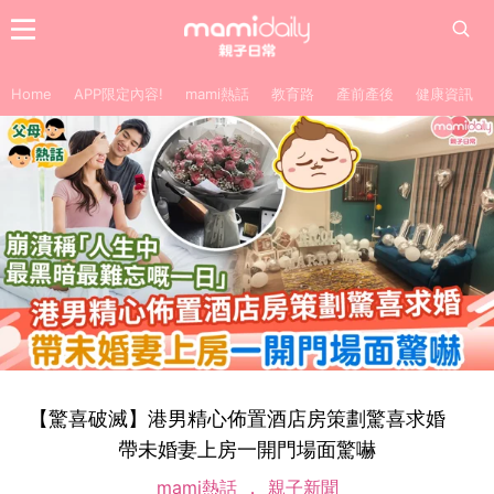
Home
APP限定內容!
mami熱話
教育路
產前產後
健康資訊
【驚喜破滅】港男精心佈置酒店房策劃驚喜求婚
帶未婚妻上房一開門場面驚嚇
mami熱話
親子新聞