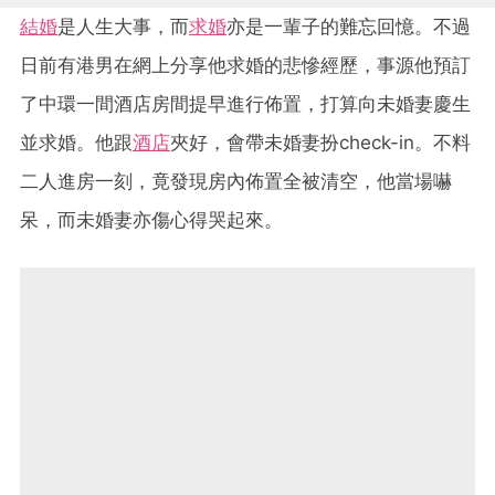
結婚
是人生大事，而
求婚
亦是一輩子的難忘回憶。不過
日前有港男在網上分享他求婚的悲慘經歷，事源他預訂
了中環一間酒店房間提早進行佈置，打算向未婚妻慶生
並求婚。他跟
酒店
夾好，會帶未婚妻扮check-in。不料
二人進房一刻，竟發現房內佈置全被清空，他當場嚇
呆，而未婚妻亦傷心得哭起來。