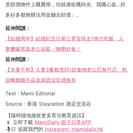
意賠償物件上嘅費用，但錯過咗嘅時光、我嘅心血…好
多好多都無辦法用金錢去賠償」。
延伸閱讀：
【結婚周年】結婚紀念日老公竟安排去1地方吃飯 人
妻嬲爆黑面老公反駁：啲嘢好食！
延伸閱讀：
【夫妻不和】人妻3餐都煮同1款食物老公忍無可忍 怒
提離婚雞毛蒜皮原因法官感無奈
Text：Mami Editorial
Source：香港 Staycation 酒店交流谷
【隨時隨地接收更多育兒教育資訊】
📱 立即下載
MamiDaily 親子日常APP
🤱🏻 追蹤我們的
Instagram: mamidaily.hk