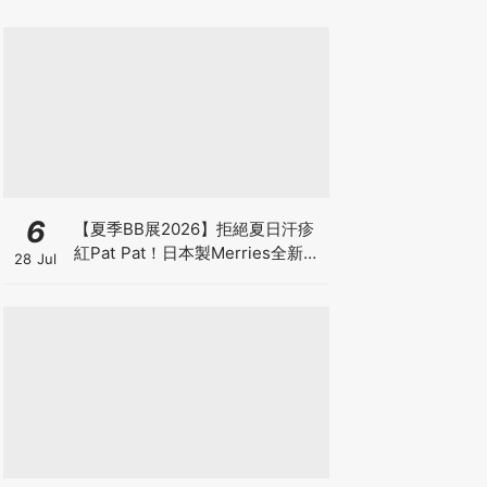
6
【夏季BB展2026】拒絕夏日汗疹
紅Pat Pat！日本製Merries全新超
28 Jul
吸安睡褲挑戰全晚零外漏 皇牌
First Premium系列買1送1！