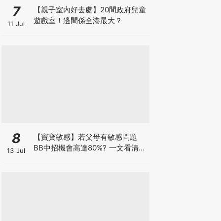
7
【親子室內好去處】20間政府兒童
遊戲室！邊間係全港最大？
11 Jul
8
【寶寶敏感】若父母有敏感問題
BB中招機會高達80%? 一文看清預
13 Jul
防敏感關鍵因素！