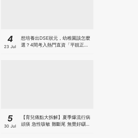
4
想培養出DSE狀元，幼稚園該怎麼
選？4間考入熱門直資「平靚正」
23 Jul
免費幼稚園！
5
【育兒痛點大拆解】夏季爆流行病
頑痰 急性咳敏 難斷尾 無覺好瞓？
30 Jul
中醫教路 一招踢走頑痰斷尾！