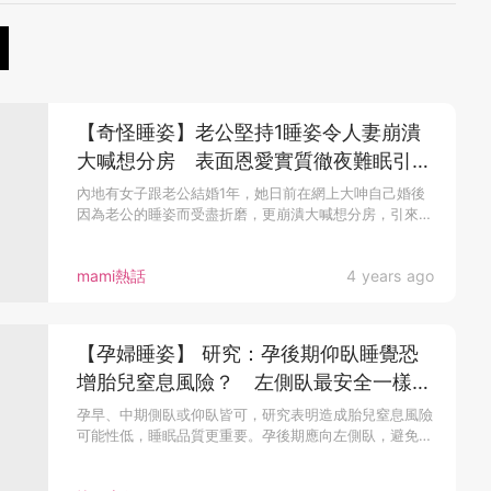
【奇怪睡姿】老公堅持1睡姿令人妻崩潰
大喊想分房 表面恩愛實質徹夜難眠引共
鳴
內地有女子跟老公結婚1年，她日前在網上大呻自己婚後
因為老公的睡姿而受盡折磨，更崩潰大喊想分房，引來
不...
mami熱話
4 years ago
【孕婦睡姿】 研究：孕後期仰臥睡覺恐
增胎兒窒息風險？ 左側臥最安全一樣物
品助媽媽安眠
孕早、中期側臥或仰臥皆可，研究表明造成胎兒窒息風險
可能性低，睡眠品質更重要。孕後期應向左側臥，避免
壓...