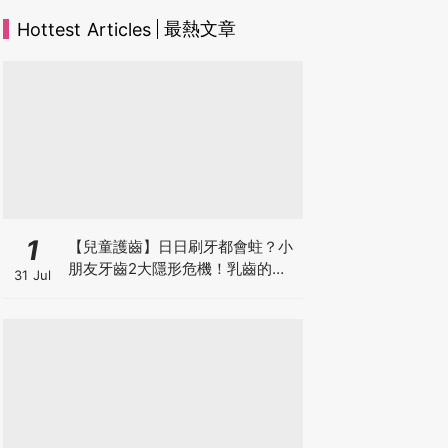
最熱文章
Hottest Articles
1
【兒童護齒】日日刷牙都會蛀？小
朋友牙齒2大隱形危機！乳齒的琺
31 Jul
瑯質比成人薄弱50%！選牙膏要睇
含氟量！