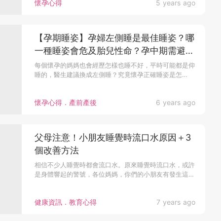
懷孕心得
5 years ago
【孕期睡姿】孕婦左側睡是最佳睡姿？哪
一種睡姿會危及胎兒性命？孕中期需避免
的3個錯誤睡姿！
每個懷孕的媽媽也會經歷怎樣也睡不好，平時可能都是仰
睡的，醫生建議換成左側睡？究竟懷孕正確睡姿是怎
樣？...
懷孕心得．產前產後
6 years ago
父母注意！小朋友睡覺時流口水原因＋3
個改善方法
相信不少人睡覺時都會流口水。原來睡覺時流口水，或許
是身體響起的警號，各位媽媽，你們的小朋友有發生這
種...
健康資訊．教育心得
7 years ago