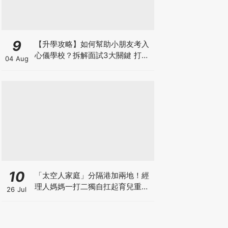
9
【升學攻略】如何幫助小朋友考入
心儀學校？拆解面試3大關鍵 打好
04 Aug
多元智能發展的營養基礎
10
「太空人家庭」分隔港加兩地！經
理人媽媽一打二獨自扛起育兒重
26 Jul
擔！Stephanie｜經理人｜太空人
家庭｜職場媽媽