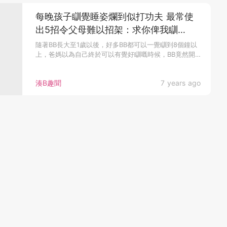
每晚孩子瞓覺睡姿爛到似打功夫 最常使
出5招令父母難以招架：求你俾我瞓
下⋯⋯
隨著BB長大至1歲以後，好多BB都可以一覺瞓到8個鐘以
上，爸媽以為自己終於可以有覺好瞓嘅時候，BB竟然開
始一個令父母傻眼...
湊B趣聞
7 years ago