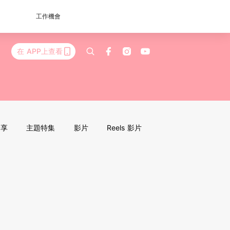
工作機會
在 APP上查看
分享
主題特集
影片
Reels 影片