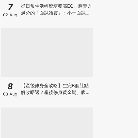
7
從日常生活輕鬆培養高EQ、應變力
滿分的「面試體質」：小一面試最
02 Aug
強備戰指南
8
【產後修身全攻略】生完B個肚點
解收唔返？產後修身黃金期、腹直
03 Aug
肌分離、紮肚定做機一次睇