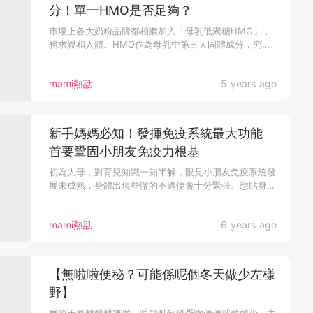
分！單一HMO是否足夠？
市場上各大奶粉品牌都相繼加入「母乳低聚糖HMO」，
務求親和人體。HMO作為母乳中第三大固體成分，究
竟...
mami熱話
5 years ago
新手媽媽必知！發揮免疫系統最大功能
首要鞏固小朋友免疫力根基
初為人母，對育兒知識一知半解，眼見小朋友免疫系統發
展未成熟，身體出現些微的不適便會十分緊張。想貼身
守...
mami熱話
6 years ago
【無啦啦便秘？可能係呢個冬天做少左樣
野】