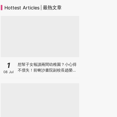
最熱文章
Hottest Articles
1
想幫子女報讀兩間幼稚園？小心得
不償失！前喇沙書院副校長趙榮
08 Jul
德：先問自己能否解決這3大問
題！