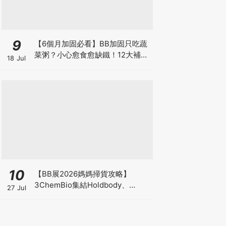
9
【6個月加固必看】BB加固只吃蔬
菜粥？小心愈食愈缺鐵！12大補鐵
18 Jul
食材清單＋一星期食譜推薦
10
【BB展2026媽媽掃貨攻略】
3ChemBio集結Holdbody、
27 Jul
ProVen、森下仁丹、Return人氣
品牌激減！低至18折＋買3送1＋原
箱優惠低至65折