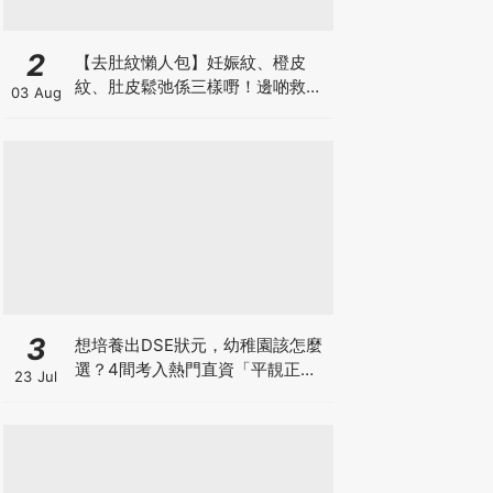
2
【去肚紋懶人包】妊娠紋、橙皮
紋、肚皮鬆弛係三樣嘢！邊啲救得
03 Aug
返、邊啲只能淡化？
3
想培養出DSE狀元，幼稚園該怎麼
選？4間考入熱門直資「平靚正」
23 Jul
免費幼稚園！