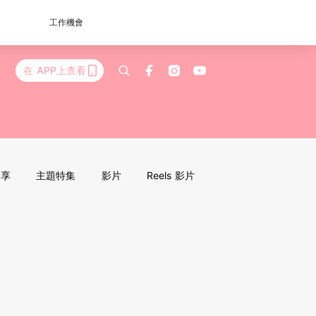
工作機會
在 APP上查看
分享
主題特集
影片
Reels 影片