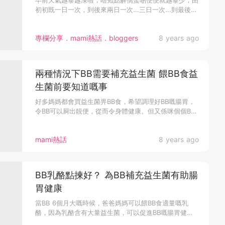
早前天氣越黎越凍啦，唔知點解僑蛋啲便便就越黎少，由
初初既一日一次，到後來兩日一次...三日一次...到最後變
成四日一次....
專欄分享．mami熱話．bloggers
8 years ago
兩種情況下BB需要補充益生菌 餵BB食益
生菌前要知道嘅事
好多媽媽都會買益生菌畀BB食，希望調理好BB嘅腸胃，
令BB可以屙出靚便，從而令身體健康。但又係咪個個BB
都有需要補充益生...
mami熱話
8 years ago
BB乳酪點揀好？ 為BB補充益生菌有助腸
胃健康
當BB 6個月大嘅時候，爸爸媽媽可以餵BB食適量嘅乳
酪，因為乳酪含有大量益生菌，可以促進BB嘅腸胃健
康。不過，市面上嘅乳...