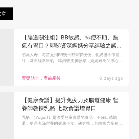
文章
【腸道關注組】BB敏感、排便不順、脹
氣冇胃口？即睇資深媽媽分享經驗之談
輕鬆解決湊B煩惱
初為人母，每當見到BB幾日都未有便便、食奶後不停扭
計，甚至經常脹氣、嘔奶或皮膚敏感，媽媽難免又擔心又
心痛：「明明已經好小...
育嬰貼士．產前產後
8 days ago
【健康食譜】提升免疫力及腸道健康 營
養師教揀乳酪 七款食譜增胃口
乳酪 （Yogurt）是深受兒童喜愛的食品，不僅口感順
滑，更是充滿營養的健康小食。研究指，乳酪富含多種必
需的營養素，能夠...