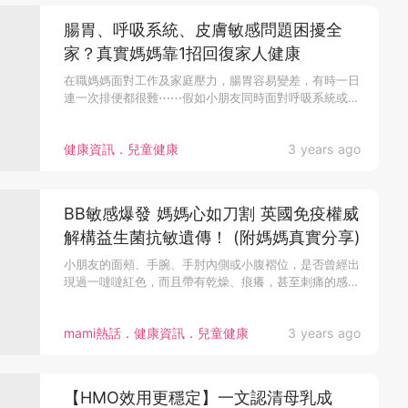
腸胃、呼吸系統、皮膚敏感問題困擾全
家？真實媽媽靠1招回復家人健康
在職媽媽面對工作及家庭壓力，腸胃容易變差，有時一日
連一次排便都很難⋯⋯假如小朋友同時面對呼吸系統或皮
膚敏感，相信媽媽們都...
健康資訊．兒童健康
3 years ago
BB敏感爆發 媽媽心如刀割 英國免疫權威
解構益生菌抗敏遺傳！ (附媽媽真實分享)
小朋友的面頰、手腕、手肘內側或小腹褶位，是否曾經出
現過一噠噠紅色，而且帶有乾燥、痕癢，甚至刺痛的感
覺？很大機會是濕敏的表...
mami熱話．健康資訊．兒童健康
3 years ago
【HMO效用更穩定】一文認清母乳成