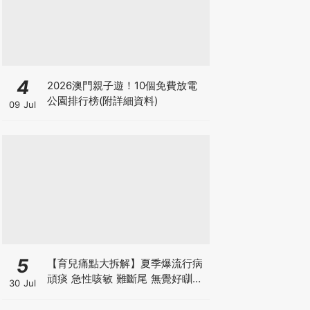
4
2026澳門親子遊！10個免費放電
公園排行榜(附詳細資料)
09 Jul
5
【育兒痛點大拆解】夏季爆流行病
頑痰 急性咳敏 難斷尾 無覺好瞓？
30 Jul
中醫教路 一招踢走頑痰斷尾！