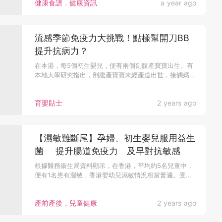
健康食譜．健康資訊
a year ago
流感季節免疫力大挑戰！點樣幫開刀BB
提升抗病力？
在本港，每5個初生嬰兒，便有兩個剖腹產寶寶出生。有
本地大學研究指出，剖腹產寶寶未經產道出世，接觸媽
媽...
育嬰貼士
2 years ago
【濕敏難斷尾】孕婦、初生嬰兒服用益生
菌 提升腸道免疫力 及早對抗敏感
根據醫務衞生局資料顯示，在香港，平均約5名兒童中，
便有1名患有濕敏，香港嬰幼兒濕敏情況相當普遍。受
濕...
產前產後．兒童健康
2 years ago