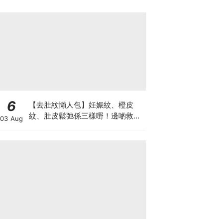
箱優惠低至65折
6
【去肚紋懶人包】妊娠紋、橙皮
紋、肚皮鬆弛係三樣嘢！邊啲救得
03 Aug
返、邊啲只能淡化？