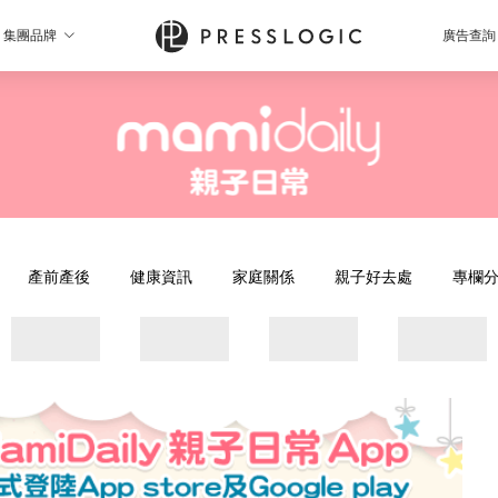
集團品牌
廣告查詢
產前產後
健康資訊
家庭關係
親子好去處
專欄