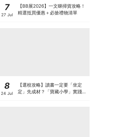
7
【BB展2026】一文睇掃貨攻略！
精選抵買優惠＋必搶禮物清單
27 Jul
8
【選校攻略】讀書一定要「坐定
定」先成材？「寶藏小學」實踐動
24 Jul
靜循環激發孩子潛能