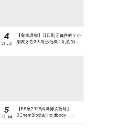
4
【兒童護齒】日日刷牙都會蛀？小
朋友牙齒2大隱形危機！乳齒的琺
31 Jul
瑯質比成人薄弱50%！選牙膏要睇
含氟量！
5
【BB展2026媽媽掃貨攻略】
3ChemBio集結Holdbody、
27 Jul
ProVen、森下仁丹、Return人氣
品牌激減！低至18折＋買3送1＋原