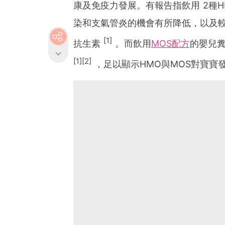
康及免疫力發展。有報告指飲用 2種HM
染和支氣管炎的機會有所降低，以及
[1]
抗生素
。而飲用
MOS配方
的嬰兒糞
[1][2]
，足以顯示HMO與MOS對寶寶