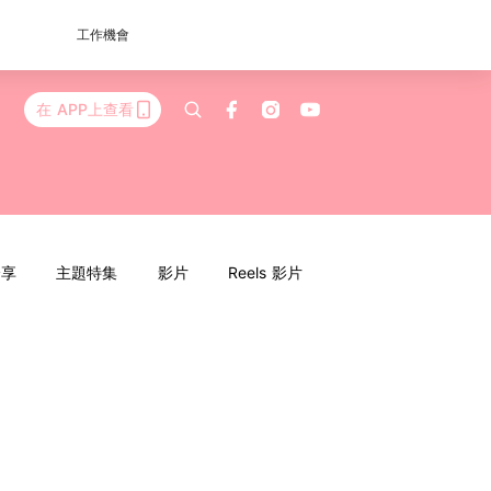
工作機會
在 APP上查看
分享
主題特集
影片
Reels 影片