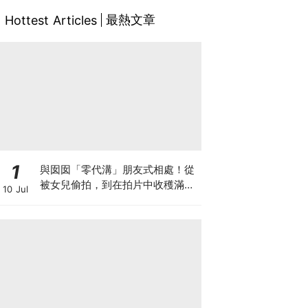
最熱文章
Hottest Articles
1
與囡囡「零代溝」朋友式相處！從
被女兒偷拍，到在拍片中收穫滿足
10 Jul
感！VAL媽｜美如｜KOL媽媽