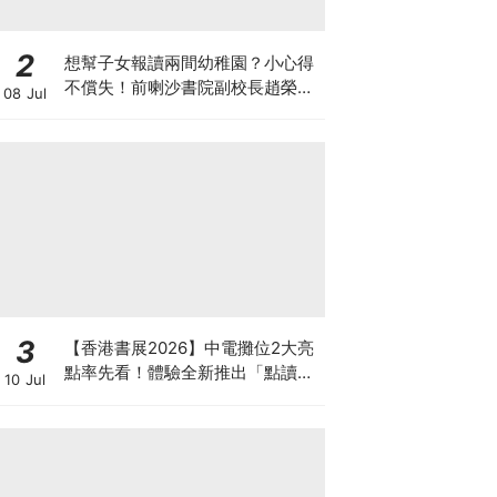
2
想幫子女報讀兩間幼稚園？小心得
不償失！前喇沙書院副校長趙榮
08 Jul
德：先問自己能否解決這3大問
題！
3
【香港書展2026】中電攤位2大亮
點率先看！體驗全新推出「點讀故
10 Jul
事書」系列＋升級版《低碳城市規
劃師》電子桌遊