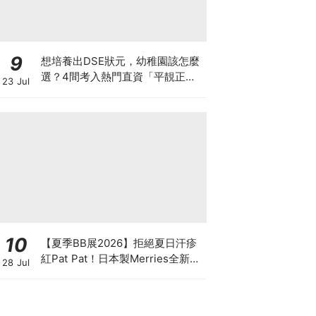
9
想培養出DSE狀元，幼稚園該怎麼
選？4間考入熱門直資「平靚正」
23 Jul
免費幼稚園！
10
【夏季BB展2026】拒絕夏日汗疹
紅Pat Pat！日本製Merries全新超
28 Jul
吸安睡褲挑戰全晚零外漏 皇牌
First Premium系列買1送1！