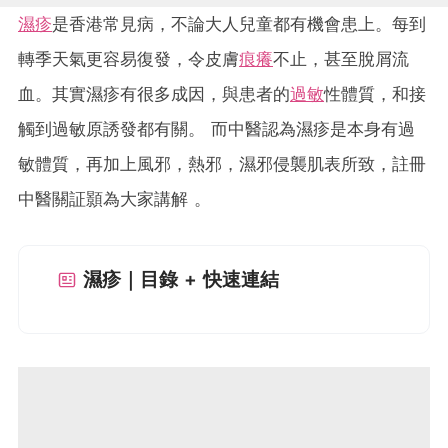
濕疹
是香港常見病，不論大人兒童都有機會患上。每到
轉季天氣更容易復發，令皮膚
痕癢
不止，甚至脫屑流
血。其實濕疹有很多成因，與患者的
過敏
性體質，和接
觸到過敏原誘發都有關。 而中醫認為濕疹是本身有過
敏體質，再加上風邪，熱邪，濕邪侵襲肌表所致，註冊
中醫關証顥為大家講解 。
濕疹｜目錄 + 快速連結