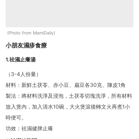
Photo from MamiDaily
小朋友濕疹食療
1.祛濕止癢湯
（3-4人份量）
材料：新鮮土茯苓、赤小豆、扁豆各30克、陳皮1角
製法：將材料洗淨及浸泡，土茯苓切塊洗淨，所有材料
放入煲內，加入清水10碗，大火煲滾後轉文火再煮1小
時便可。
功效：祛濕健脾止癢