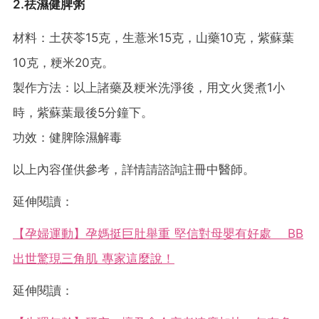
2.祛濕健脾粥
材料：土茯苓15克，生薏米15克，山藥10克，紫蘇葉
10克，粳米20克。
製作方法：以上諸藥及粳米洗淨後，用文火煲煮1小
時，紫蘇葉最後5分鐘下。
功效：健脾除濕解毒
以上內容僅供參考，詳情請諮詢註冊中醫師。
延伸閱讀：
【孕婦運動】孕媽挺巨肚舉重 堅信對母嬰有好處 BB
出世驚現三角肌 專家這麼說！
延伸閱讀：