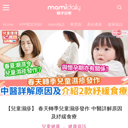
Home
APP限定內容!
mami熱話
教育路
產前產後
健康資訊
【兒童濕疹】 春天轉季兒童濕疹發作 中醫詳解原因
及紓緩食療
兒童健康
健康資訊