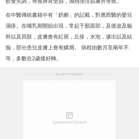
飲食失調，導致脾胃受損，濕熱浸淫肌膚所導致。
在中醫傳統書籍中有「奶癬」的記載，對應西醫的嬰兒
濕疹。在哺乳期開始出現，常起于顏面部，及後波及軀
幹以及四肢，皮膚會有紅斑，丘疹，水泡，滲出以及結
痂，部分患兒皮膚上會有鱗屑。 病程由數月至兩年不
等，多數在2歲後好轉。
ADVERTISEMENT
Sponsored Content