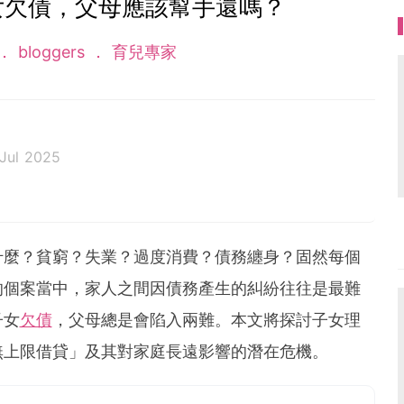
女欠債，父母應該幫手還嗎？
bloggers
育兒專家
 Jul 2025
福會」）於1949年正式成立，為香港其中一個主要的非
於「以家為本」的信念，致力提供高質素的專業社會服
福祉，培育一個互相關顧的社會。
什麼？貧窮？失業？過度消費？債務纏身？固然每個
的個案當中，家人之間因債務產生的糾紛往往是最難
子女
欠債
，父母總是會陷入兩難。本文將探討子女理
無上限借貸」及其對家庭長遠影響的潛在危機。