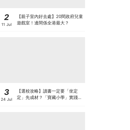
2
【親子室內好去處】20間政府兒童
遊戲室！邊間係全港最大？
11 Jul
3
【選校攻略】讀書一定要「坐定
定」先成材？「寶藏小學」實踐動
24 Jul
靜循環激發孩子潛能