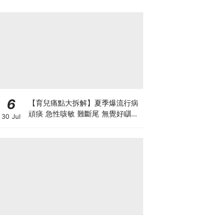
6
【育兒痛點大拆解】夏季爆流行病
頑痰 急性咳敏 難斷尾 無覺好瞓？
30 Jul
中醫教路 一招踢走頑痰斷尾！