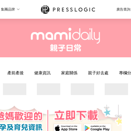
集團品牌
廣告查詢
產前產後
健康資訊
家庭關係
親子好去處
專欄