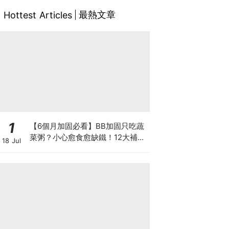
最熱文章
Hottest Articles
1
【6個月加固必看】BB加固只吃蔬
菜粥？小心愈食愈缺鐵！12大補鐵
18 Jul
食材清單＋一星期食譜推薦