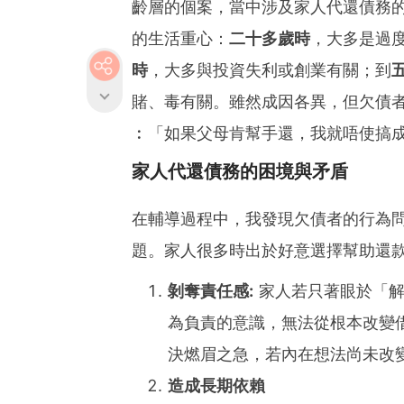
齡層的個案，當中涉及家人代還債務
的生活重心：
二十多歲時
，大多是過
時
，大多與投資失利或創業有關；到
賭、毒有關。雖然成因各異，但欠債
︰「如果父母肯幫手還，我就唔使搞
家人代還債務的困境與矛盾
在輔導過程中，我發現欠債者的行為
題。家人很多時出於好意選擇幫助還
剝奪責任感:
家人若只著眼於「解
為負責的意識，無法從根本改變
決燃眉之急，若內在想法尚未改
造成長期依賴