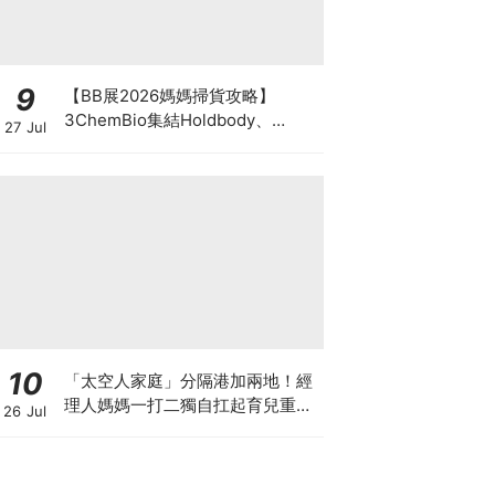
9
【BB展2026媽媽掃貨攻略】
3ChemBio集結Holdbody、
27 Jul
ProVen、森下仁丹、Return人氣
品牌激減！低至18折＋買3送1＋原
箱優惠低至65折
10
「太空人家庭」分隔港加兩地！經
理人媽媽一打二獨自扛起育兒重
26 Jul
擔！Stephanie｜經理人｜太空人
家庭｜職場媽媽