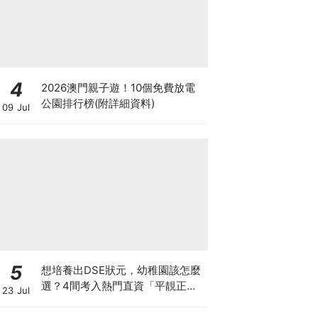
4
2026澳門親子遊！10個免費放電
公園排行榜(附詳細資料)
09 Jul
5
想培養出DSE狀元，幼稚園該怎麼
選？4間考入熱門直資「平靚正」
23 Jul
免費幼稚園！