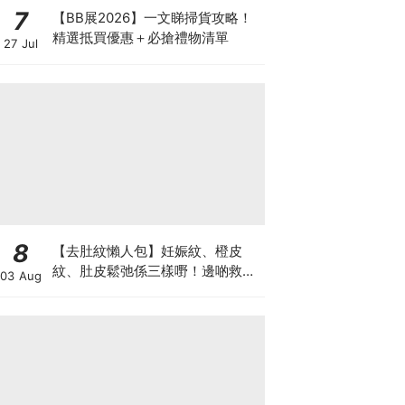
7
【BB展2026】一文睇掃貨攻略！
精選抵買優惠＋必搶禮物清單
27 Jul
8
【去肚紋懶人包】妊娠紋、橙皮
紋、肚皮鬆弛係三樣嘢！邊啲救得
03 Aug
返、邊啲只能淡化？