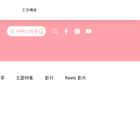
工作機會
在 APP上查看
分享
主題特集
影片
Reels 影片