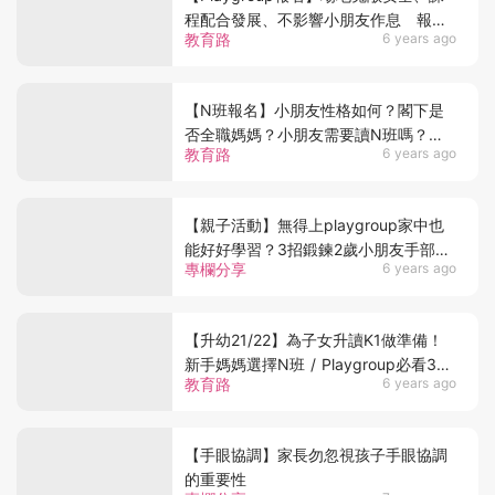
程配合發展、不影響小朋友作息 報
教育路
6 years ago
Playgroup前要必先考慮4大因素
【N班報名】小朋友性格如何？閣下是
否全職媽媽？小朋友需要讀N班嗎？教
教育路
6 years ago
家長從6個因素全面考慮！
【親子活動】無得上playgroup家中也
能好好學習？3招鍛鍊2歲小朋友手部肌
專欄分享
6 years ago
肉
【升幼21/22】為子女升讀K1做準備！
新手媽媽選擇N班 / Playgroup必看3大
教育路
6 years ago
要點
【手眼協調】家長勿忽視孩子手眼協調
的重要性