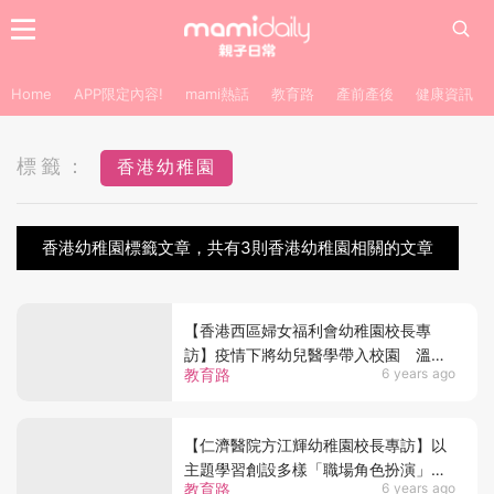
Home
APP限定內容!
mami熱話
教育路
產前產後
健康資訊
標籤：
香港幼稚園
香港幼稚園標籤文章，共有3則香港幼稚園相關的文章
【香港西區婦女福利會幼稚園校長專
訪】疫情下將幼兒醫學帶入校園 溫志
教育路
6 years ago
倫校長：教小朋友關心別人、保護自
己！
【仁濟醫院方江輝幼稚園校長專訪】以
主題學習創設多樣「職場角色扮演」吳
教育路
6 years ago
蘭香校長：讓孩子在遊戲中體驗快樂、