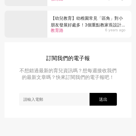
發展技能！
【幼兒教育】幼稚園常見「區角」對小
朋友發展好處多！3個重點教家長設計
教育路
6 years ago
「私家區角」！
訂閱我們的電子報
不想錯過最新的育兒資訊嗎？想每週接收我們
的最新文章嗎？快來訂閱我們的電子報吧！
送出