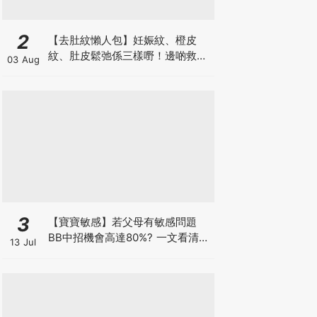
2
【去肚紋懶人包】妊娠紋、橙皮
紋、肚皮鬆弛係三樣嘢！邊啲救得
03 Aug
返、邊啲只能淡化？
3
【寶寶敏感】若父母有敏感問題
BB中招機會高達80%? 一文看清預
13 Jul
防敏感關鍵因素！