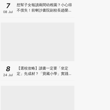
7
想幫子女報讀兩間幼稚園？小心得
不償失！前喇沙書院副校長趙榮
08 Jul
德：先問自己能否解決這3大問
題！
8
【選校攻略】讀書一定要「坐定
定」先成材？「寶藏小學」實踐動
24 Jul
靜循環激發孩子潛能