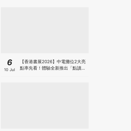
6
【香港書展2026】中電攤位2大亮
點率先看！體驗全新推出「點讀故
10 Jul
事書」系列＋升級版《低碳城市規
劃師》電子桌遊