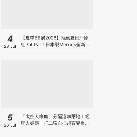
4
【夏季BB展2026】拒絕夏日汗疹
紅Pat Pat！日本製Merries全新超
28 Jul
吸安睡褲挑戰全晚零外漏 皇牌
First Premium系列買1送1！
5
「太空人家庭」分隔港加兩地！經
理人媽媽一打二獨自扛起育兒重
26 Jul
擔！Stephanie｜經理人｜太空人
家庭｜職場媽媽