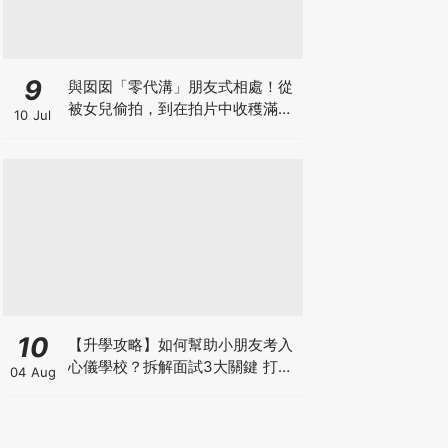
9
與囡囡「零代溝」朋友式相處！從
被女兒偷拍，到在拍片中收穫滿足
10 Jul
感！VAL媽｜美如｜KOL媽媽
10
【升學攻略】如何幫助小朋友考入
心儀學校？拆解面試3大關鍵 打好
04 Aug
多元智能發展的營養基礎