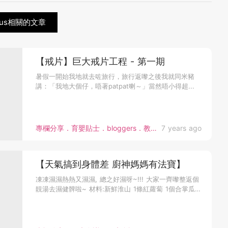
eus相關的文章
【戒片】巨大戒片工程 - 第一期
暑假一開始我地就去咗旅行，旅行返嚟之後我就同米豬
講：「我地大個仔，唔著patpat喇～」當然唔小得超...
專欄分享．育嬰貼士．bloggers．教育心得
7 years ago
【天氣搞到身體差 廚神媽媽有法寶】
凍凍濕濕熱熱又濕濕, 總之好濕呀~!!! 大家一齊嚟整返個
靚湯去濕健髀啦~ 材料:新鮮淮山 1條紅蘿蔔 1個合掌瓜 1
個...