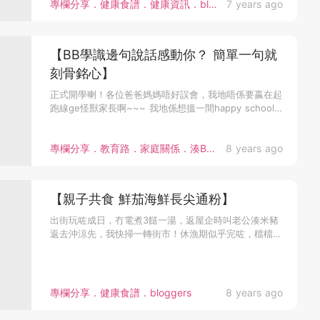
專欄分享．健康食譜．健康資訊．bloggers
7 years ago
【BB學識邊句說話感動你？ 簡單一句就
刻骨銘心】
正式開學喇！各位爸爸媽媽唔好誤會，我地唔係要嬴在起
跑線ge怪獸家長啊~~~ 我地係想搵一間happy school
等米豬...
專欄分享．教育路．家庭關係．湊B趣聞．bloggers
8 years ago
【親子共食 鮮茄海鮮長尖通粉】
出街玩咗成日，冇電煮3餸一湯，返屋企時叫老公湊米豬
返去沖涼先，我快掃一轉街市！休漁期似乎完咗，檔檔d
海鮮都好靚， 就整個...
專欄分享．健康食譜．bloggers
8 years ago