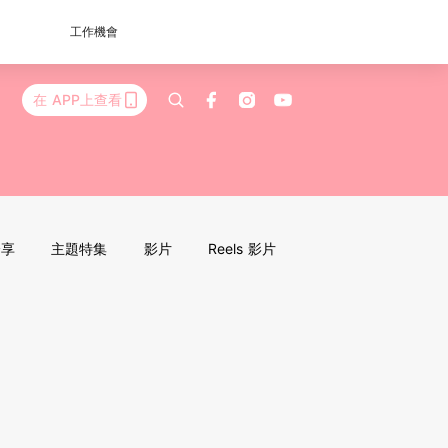
工作機會
在 APP上查看
分享
主題特集
影片
Reels 影片