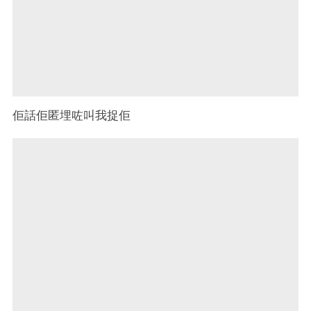
佢話佢匿埋咗叫我捉佢