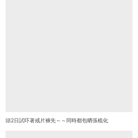
頭2日試吓著戒片褲先～～同時都包晒張梳化