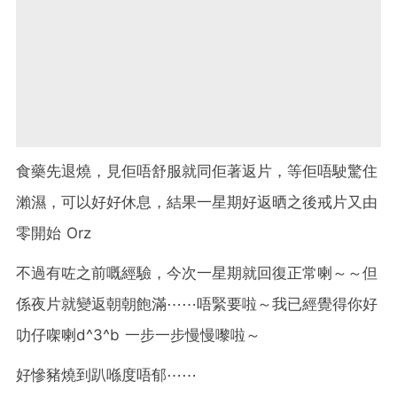
食藥先退燒，見佢唔舒服就同佢著返片，等佢唔駛驚住
瀨濕，可以好好休息，結果一星期好返晒之後戒片又由
零開始 Orz
不過有咗之前嘅經驗，今次一星期就回復正常喇～～但
係夜片就變返朝朝飽滿⋯⋯唔緊要啦～我已經覺得你好
叻仔㗎喇d^3^b 一步一步慢慢嚟啦～
好慘豬燒到趴喺度唔郁⋯⋯