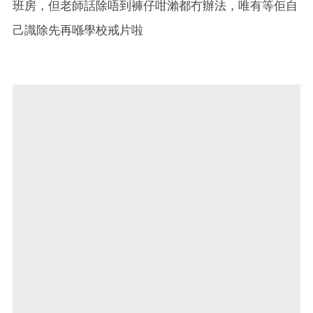
班房，但老師話除唔到褲仔咁瀨都冇辦法，唯有等佢自
己識除先再喺學校戒片啦