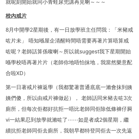
就呢刻開始就同小青蛙尿兜講再見喇～～～
校內戒片
8月中開學2星期後，有一日放學班主任問我：「米豬戒
咗片未」 唔知喺屋企清醒時間唔需要再著片算唔算戒
咗呢？老師話算係㗎喇～所以就suggest我下星期開始
喺學校唔再著片片（老師你地唔怕抹地，我當然樂意配
合啦XD）
第一日著戒片褲返學（我都驚著普通底底一瀨會抹到姨
姨們傻，所以由戒片褲做起）， 老師話同米豬去咗3次
廁所，但每次佢都好抗拒一唔比老師同佢除低條褲仔屙
vi一結果忍到放學就瀨咗了⋯⋯如是者成2個星期，繼
續抗拒老師同佢去廁所，我朝早都特登同佢去一次先返