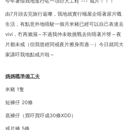
今年暑假我地進行咗一項巨大工程 --- 戒片！！！
由7月頭去完旅行返嚟，我地就實行喺屋企唔著尿片嘅
生活，有點意外地唔駛一個月米豬已經可以自己表達去
vivi，冇再瀨濕～不過我仲未敢挑戰去街唔著片呀～夜
片都未戒（但我曾經同戒夜片擦身而過⋯）今日就同大
家講吓我地點戒片啦～
媽媽嘅準備工夫
米豬 1隻
短褲仔 20條
底褲仔（買吓買吓成30條XDD）
戒片褲 5條