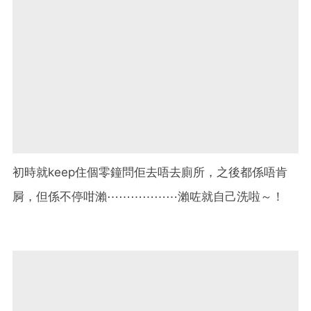
初時就keep住個零鐘問佢去唔去廁所，之後都係唔肯
屙，但係不停咁瀨⋯⋯⋯⋯⋯⋯瀨咗就自己洗啦～！