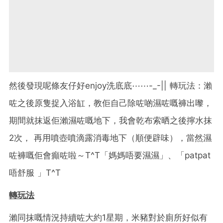
然後發現呢條友仔好enjoy洗底底⋯⋯-_-|| 轉玩法：瀨
咗之後原隻捉入浴缸，教佢自己除咗啲濕咗嘅褲出嚟，
期間就抹返佢瀨濕咗嘅地下，我會乾布索晒之後擰水抹
2次， 再用噴壺噴滴露消毒地下（順便辟味），當然濕
咗褲嘅佢會癲咗啦～T^T「媽媽唔要濕濕」、「patpat
唔舒服 」T^T
轉玩法
瀨同抹嘅情況持續咗大約1星期，米豬對於廁所好似有