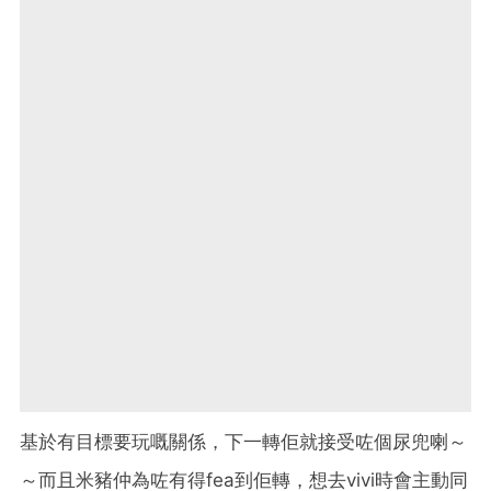
基於有目標要玩嘅關係，下一轉佢就接受咗個尿兜喇～
～而且米豬仲為咗有得fea到佢轉，想去vivi時會主動同