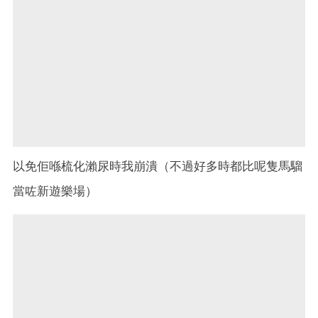
以免佢喺梳化瀨尿時我崩潰（不過好多時都比呢隻馬騮
當咗新遊樂場）