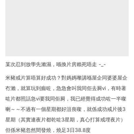
某次忍到放學先瀨濕，喺換片房賴死唔走 -_-
米豬戒片算唔算好成功？對媽媽嚟講喺屋企同婆婆屋企
冇瀨，就算玩到癲咗，急急會叫我同佢去屙vi，有時著
咗片都照話急vi要我同佢屙，我已經覺得成功咗一半㗎
喇～～不過有一個星期都好沮喪㗎，就係成功戒片後3
星期（其實連夜片都乾咗3星期，真心打算戒埋夜片）
但係米豬忽然間發燒，燒足3日38.8度