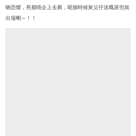
啲恐懼，死都唔企上去屙，呢個時候舅父仔送嘅尿兜就
出場喇～！！