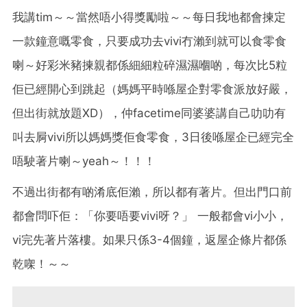
我講tim～～當然唔小得獎勵啦～～每日我地都會揀定
一款鐘意嘅零食，只要成功去vivi冇瀨到就可以食零食
喇～好彩米豬揀親都係細細粒碎濕濕嗰啲，每次比5粒
佢已經開心到跳起（媽媽平時喺屋企對零食派放好嚴，
但出街就放題XD），仲facetime同婆婆講自己叻叻有
叫去屙vivi所以媽媽獎佢食零食，3日後喺屋企已經完全
唔駛著片喇～yeah～！！！
不過出街都有啲淆底佢瀨，所以都有著片。但出門口前
都會問吓佢：「你要唔要vivi呀？」 一般都會vi小小，
vi完先著片落樓。如果只係3-4個鐘，返屋企條片都係
乾㗎！～～