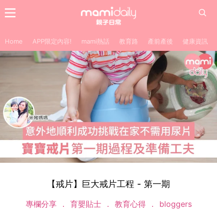
Home
APP限定內容!
mami熱話
教育路
產前產後
健康資訊
【戒片】巨大戒片工程 - 第一期
專欄分享
育嬰貼士
教育心得
bloggers