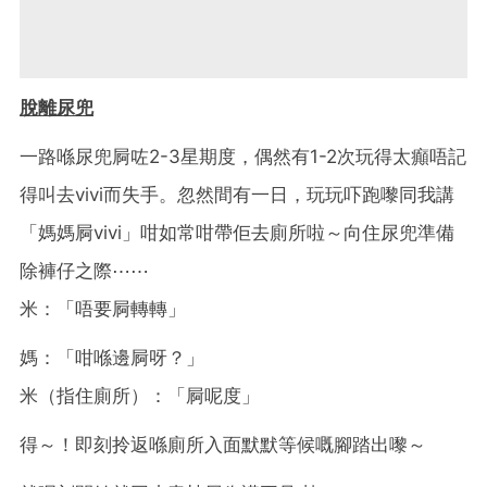
脫離尿兜
一路喺尿兜屙咗2-3星期度，偶然有1-2次玩得太癲唔記
得叫去vivi而失手。忽然間有一日，玩玩吓跑嚟同我講
「媽媽屙vivi」咁如常咁帶佢去廁所啦～向住尿兜準備
除褲仔之際⋯⋯
米：「唔要屙轉轉」
媽：「咁喺邊屙呀？」
米（指住廁所）：「屙呢度」
得～！即刻拎返喺廁所入面默默等候嘅腳踏出嚟～