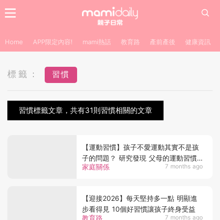
Home
APP限定內容!
mami熱話
教育路
產前產後
健康資訊
標籤：
習慣
習慣標籤文章，共有31則習慣相關的文章
【運動習慣】孩子不愛運動其實不是孩
子的問題？ 研究發現 父母的運動習慣
家庭關係
7 months ago
或成關鍵原因
【迎接2026】每天堅持多一點 明顯進
步看得見 10個好習慣讓孩子終身受益
教育路
7 months ago