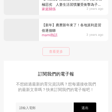
極惡劣 人妻生活習慣屢受衝擊為子女
家庭關係
2 years ago
啞忍
【新年】農曆新年來了！各地派利是習
俗逐個睇
mami熱話
3 years ago
查看更多
訂閱我們的電子報
不想錯過最新的育兒資訊嗎？想每週接收我們
的最新文章嗎？快來訂閱我們的電子報吧！
送出