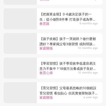
【把握黃金期】0-6歲決定孩子的一
生：從小做對8件事 打造孩子成為學霸
教育路
9 months ago
未來成就超越同齡人
【孩子依賴】孩子一哭就哄？做什麼都
讚好？專家揭父母3個習慣 或削弱孩子
家庭關係
10 months ago
獨立性
【學習習慣】孩子學習效率低還容易注
意力不集中？18個方法養成孩子良好的
教育心得
10 months ago
學習習慣
【育兒習慣】父母最易忽略的10個錯誤
育兒習慣 看似貼心 但其實會限制孩子
家庭關係
a year ago
的發展？