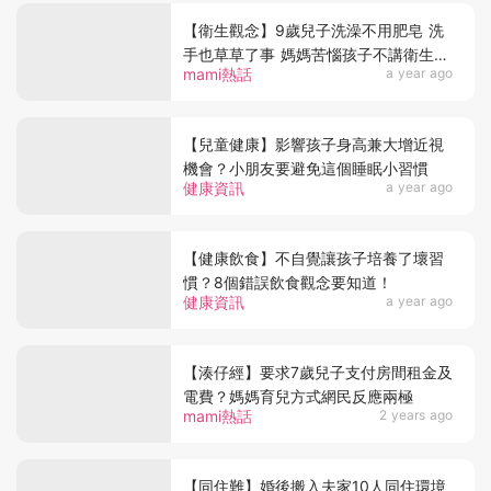
【衛生觀念】9歲兒子洗澡不用肥皂 洗
手也草草了事 媽媽苦惱孩子不講衛生
mami熱話
a year ago
網感同身受齊出招
【兒童健康】影響孩子身高兼大增近視
機會？小朋友要避免這個睡眠小習慣
健康資訊
a year ago
【健康飲食】不自覺讓孩子培養了壞習
慣？8個錯誤飲食觀念要知道！
健康資訊
a year ago
【湊仔經】要求7歲兒子支付房間租金及
電費？媽媽育兒方式網民反應兩極
mami熱話
2 years ago
【同住難】婚後搬入夫家10人同住環境