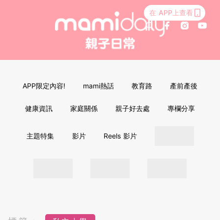
在 APP上查看
APP限定內容!
mami熱話
教育路
產前產後
健康資訊
家庭關係
親子好去處
專欄分享
主題特集
影片
Reels 影片