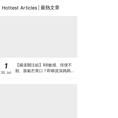
最熱文章
Hottest Articles
1
【腸道關注組】BB敏感、排便不
順、脹氣冇胃口？即睇資深媽媽分
30 Jul
享經驗之談 輕鬆解決湊B煩惱