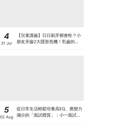
4
【兒童護齒】日日刷牙都會蛀？小
朋友牙齒2大隱形危機！乳齒的琺
31 Jul
瑯質比成人薄弱50%！選牙膏要睇
含氟量！
5
從日常生活輕鬆培養高EQ、應變力
滿分的「面試體質」：小一面試最
02 Aug
強備戰指南