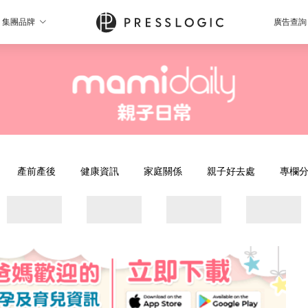
集團品牌
廣告查詢
產前產後
健康資訊
家庭關係
親子好去處
專欄