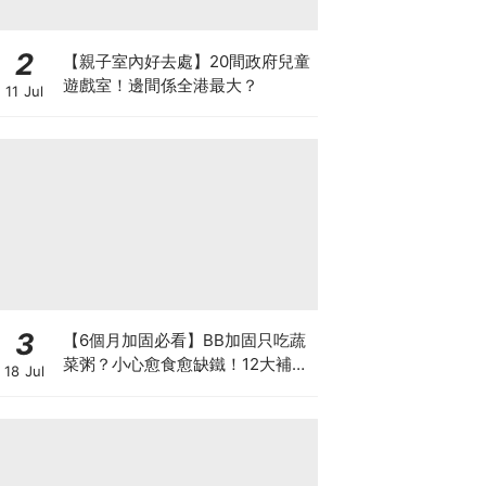
2
【親子室內好去處】20間政府兒童
遊戲室！邊間係全港最大？
11 Jul
3
【6個月加固必看】BB加固只吃蔬
菜粥？小心愈食愈缺鐵！12大補鐵
18 Jul
食材清單＋一星期食譜推薦