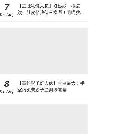
7
【去肚紋懶人包】妊娠紋、橙皮
紋、肚皮鬆弛係三樣嘢！邊啲救得
03 Aug
返、邊啲只能淡化？
8
【高雄親子好去處】全台最大！半
室內免費親子遊樂場開幕
08 Aug