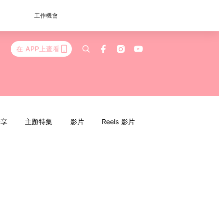
工作機會
在 APP上查看
分享
主題特集
影片
Reels 影片