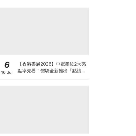
6
【香港書展2026】中電攤位2大亮
點率先看！體驗全新推出「點讀故
10 Jul
事書」系列＋升級版《低碳城市規
劃師》電子桌遊