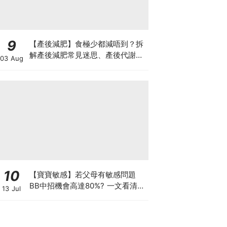
9
【產後減肥】食極少都減唔到？拆
解產後減肥常見迷思、產後代謝、
03 Aug
水腫原因＋淋巴引流、Onda Pro
修身攻略
10
【寶寶敏感】若父母有敏感問題
BB中招機會高達80%? 一文看清預
13 Jul
防敏感關鍵因素！