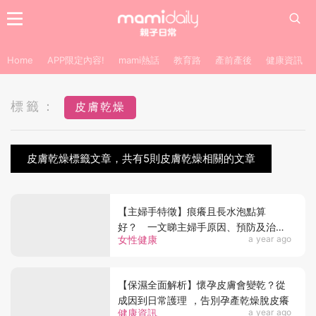
Home
APP限定內容!
mami熱話
教育路
產前產後
健康資訊
標籤：
皮膚乾燥
皮膚乾燥標籤文章，共有5則皮膚乾燥相關的文章
【主婦手特徵】痕癢且長水泡點算
好？ 一文睇主婦手原因、預防及治療
女性健康
a year ago
方法
【保濕全面解析】懷孕皮膚會變乾？從
成因到日常護理 ，告別孕產乾燥脫皮癢
健康資訊
a year ago