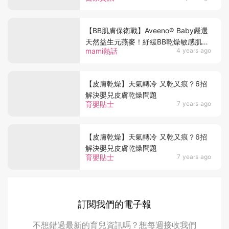
【BB肌膚保衛戰】Aveeno® Baby嚴選
天然益生元燕麥！紓緩BB乾燥敏感肌
mami熱話
4 years ago
締造幼嫩肌膚
【皮膚乾燥】天氣轉冷 又乾又痕？6招
解決嬰兒皮膚乾燥問題
育嬰貼士
7 years ago
【皮膚乾燥】天氣轉冷 又乾又痕？6招
解決嬰兒皮膚乾燥問題
育嬰貼士
7 years ago
訂閱我們的電子報
不想錯過最新的育兒資訊嗎？想每週接收我們