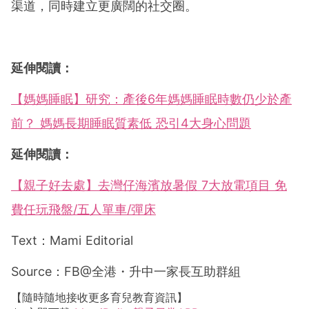
渠道，同時建立更廣闊的社交圈。
延伸閱讀：
【媽媽睡眠】研究：產後6年媽媽睡眠時數仍少於產
前？ 媽媽長期睡眠質素低 恐引4大身心問題
延伸閱讀：
【親子好去處】去灣仔海濱放暑假 7大放電項目 免
費任玩飛盤/五人單車/彈床
Text：Mami Editorial
Source：FB@全港・升中一家長互助群組
【隨時隨地接收更多育兒教育資訊】