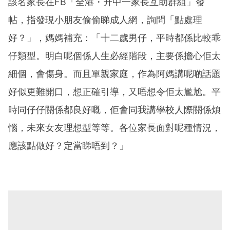
該名家長在FB「全港・升中一家長互助群組」發
帖，指發現小朋友偷偷睇成人網，詢問「點處理
好？」，媽媽補充：「十二歲男仔，平時都係比較乖
仔類型。明白呢個係人生必經階段，主要係擔心佢太
細個，會傷身。而且單親家庭，作為阿媽講呢啲話題
好似更難開口，想正確引導，又唔想令佢太尷尬。平
時同仔仔關係都良好嘅，佢會同我講學校人際關係煩
惱，未來女友理想型等等。各位家長面對呢種情況，
應該點做好？定當睇唔到？」