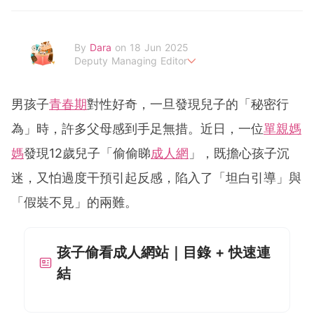
By
Dara
on 18 Jun 2025
Deputy Managing Editor
當自己成為父母，才明白父母的喜怒哀樂，以及無私的愛！
男孩子
青春期
對性好奇，一旦發現兒子的「秘密行
為」時，許多父母感到手足無措。近日，一位
單親媽
媽
發現12歲兒子「偷偷睇
成人網
」，既擔心孩子沉
迷，又怕過度干預引起反感，陷入了「坦白引導」與
「假裝不見」的兩難。
孩子偷看成人網站｜目錄 + 快速連
結