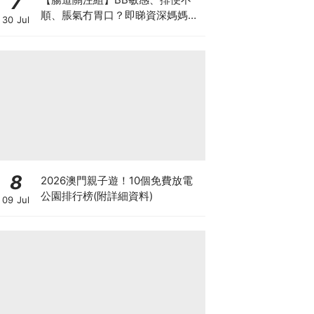
7
順、脹氣冇胃口？即睇資深媽媽分
30 Jul
享經驗之談 輕鬆解決湊B煩惱
8
2026澳門親子遊！10個免費放電
公園排行榜(附詳細資料)
09 Jul