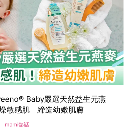
eeno® Baby嚴選天然益生元燕
乾燥敏感肌 締造幼嫩肌膚
mami熱話