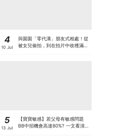
4
與囡囡「零代溝」朋友式相處！從
被女兒偷拍，到在拍片中收穫滿足
10 Jul
感！VAL媽｜美如｜KOL媽媽
5
【寶寶敏感】若父母有敏感問題
BB中招機會高達80%? 一文看清預
13 Jul
防敏感關鍵因素！