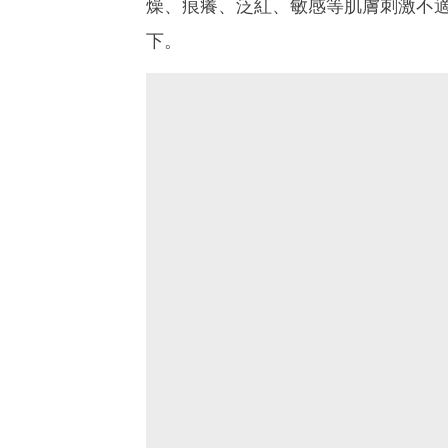
燥、痕癢、泛紅、敏感等肌膚刺激不適
下。