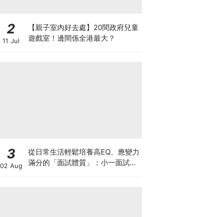
2
【親子室內好去處】20間政府兒童
遊戲室！邊間係全港最大？
11 Jul
3
從日常生活輕鬆培養高EQ、應變力
滿分的「面試體質」：小一面試最
02 Aug
強備戰指南