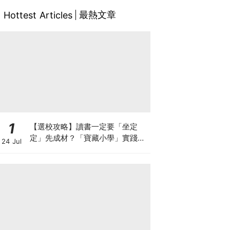
最熱文章
Hottest Articles
1
【選校攻略】讀書一定要「坐定
定」先成材？「寶藏小學」實踐動
24 Jul
靜循環激發孩子潛能