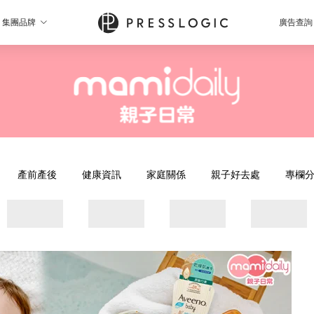
集團品牌
廣告查詢
產前產後
健康資訊
家庭關係
親子好去處
專欄