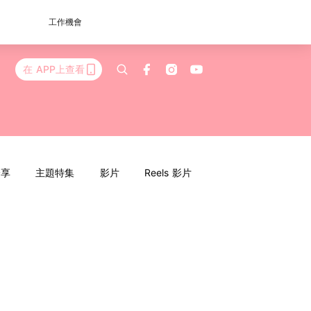
工作機會
在 APP上查看
分享
主題特集
影片
Reels 影片