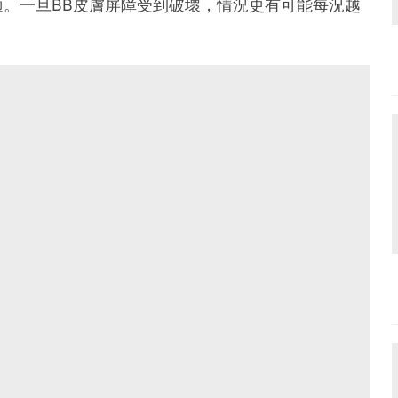
。一旦BB皮膚屏障受到破壞，情況更有可能每況越