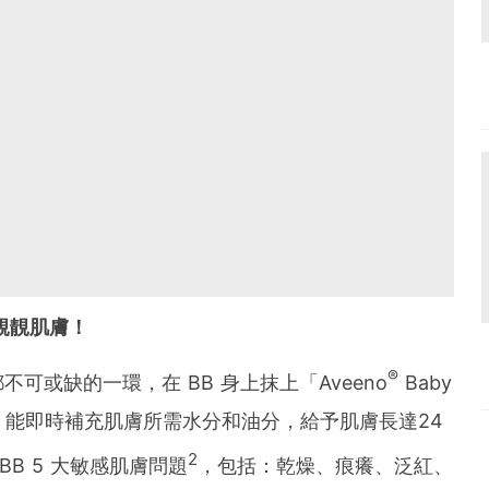
B 靚靚肌膚！
®
不可或缺的一環，在 BB 身上抹上「Aveeno
Baby
濕乳」後，能即時補充肌膚所需水分和油分，給予肌膚長達24
2
B 5 大敏感肌膚問題
，包括：乾燥、痕癢、泛紅、