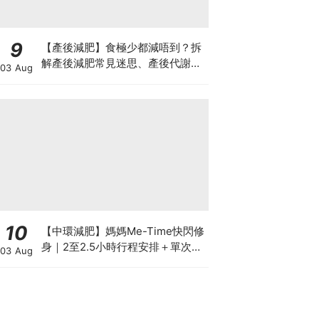
9
【產後減肥】食極少都減唔到？拆
解產後減肥常見迷思、產後代謝、
03 Aug
水腫原因＋淋巴引流、Onda Pro
修身攻略
10
【中環減肥】媽媽Me-Time快閃修
身｜2至2.5小時行程安排＋單次收
03 Aug
費攻略