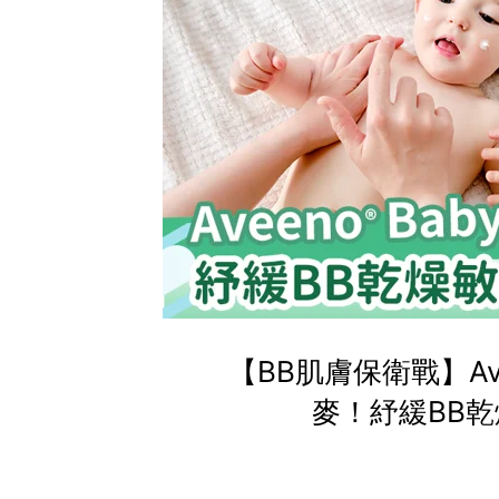
【BB肌膚保衛戰】Av
麥！紓緩BB