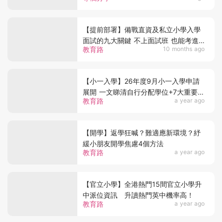
【提前部署】備戰直資及私立小學入學
面試的九大關鍵 不上面試班 也能考進
教育路
10 months ago
熱門學校
【小一入學】26年度9月小一入學申請
展開 一文睇清自行分配學位+7大重要事
教育路
a year ago
項+111之謎
【開學】返學狂喊？難適應新環境？紓
緩小朋友開學焦慮4個方法
教育路
a year ago
【官立小學】全港熱門15間官立小學升
中派位資訊 升讀熱門英中機率高！
教育路
a year ago