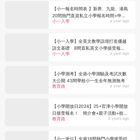
【小一報名時間表 】新界、九龍、港島
20間熱門直資私立小學報名時間+申請
小一入學
a year ago
資訊一覽
【小一入學】全英文教學語境打造優越
語文基礎 8間直私英文小學接受報
小一入學
a year ago
名！
【小學測考】全港小學測驗及考試次數
大公開 43間學校小一生全年無測無考
教育路
a year ago
【小學開放日2024】25+官津小學開放
日接受報名！ 簡介會+親子活動+校園
教育路
2 years ago
導覽！
【小一派位】全港18間熱門小學接受叩