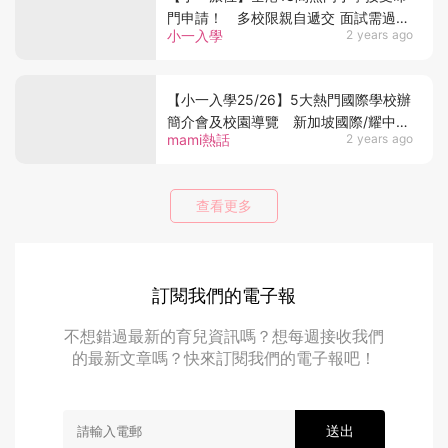
門申請！ 多校限親自遞交 面試需過五
小一入學
2 years ago
關斬六將
【小一入學25/26】5大熱門國際學校辦
簡介會及校園導覽 新加坡國際/耀中國
mami熱話
2 years ago
際/滬江維多利亞
查看更多
訂閱我們的電子報
不想錯過最新的育兒資訊嗎？想每週接收我們
的最新文章嗎？快來訂閱我們的電子報吧！
送出