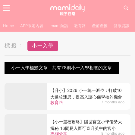
Home
APP限定內容!
mami熱話
教育路
產前產後
健康資訊
標籤：
小一入學
小一入學標籤文章，共有78則小一入學相關的文章
【升小】2026 小一統一派位：打破10
大選校迷思，提高入讀心儀學校的機會
教育路
7 months ago
【小一選校攻略】隱世官立小學優勢大
揭秘 16間易入而可直升英中的官小
專欄分享
8 months ago