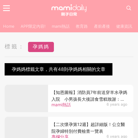
Home
APP限定內容!
mami熱話
教育路
產前產後
健康資訊
標籤：
孕媽媽
孕媽媽標籤文章，共有48則孕媽媽相關的文章
【知恩圖報】消防員7年前送穿羊水孕媽
入院 小男孩長大後請食雪糕致謝：謝
mami熱話
6 years ago
謝叔叔送媽媽到醫院，讓我平安出生
【二次懷孕第12週】超詳細版！公立醫
院孕婦特別付費檢查一覽表
專欄分享
6 years ago