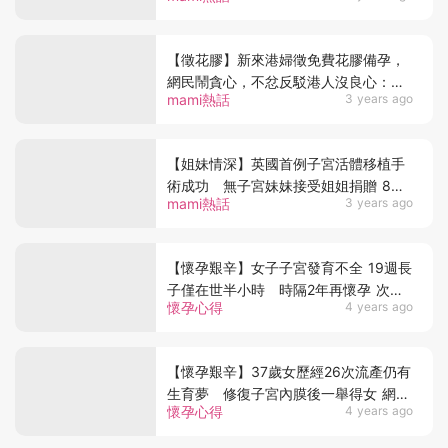
【徵花膠】新來港婦徵免費花膠備孕，
網民鬧貪心，不忿反駁港人沒良心：我
mami熱話
3 years ago
唔係冇錢買
【姐妹情深】英國首例子宮活體移植手
術成功 無子宮妹妹接受姐姐捐贈 8成
mami熱話
3 years ago
機會可懷孕！
【懷孕艱辛】女子子宮發育不全 19週長
子僅在世半小時 時隔2年再懷孕 次女
懷孕心得
4 years ago
撐過24週奇蹟生存！
【懷孕艱辛】37歲女歷經26次流產仍有
生育夢 修復子宮內膜後一舉得女 網卻
懷孕心得
4 years ago
批「不要命」！