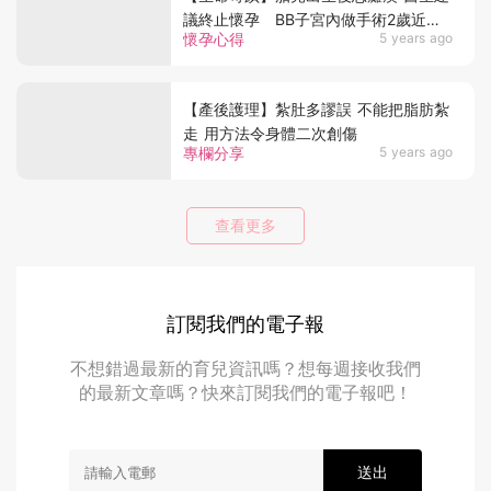
議終止懷孕 BB子宮內做手術2歲近況
懷孕心得
5 years ago
曝光
【產後護理】紮肚多謬誤 不能把脂肪紮
走 用方法令身體二次創傷
專欄分享
5 years ago
查看更多
訂閱我們的電子報
不想錯過最新的育兒資訊嗎？想每週接收我們
的最新文章嗎？快來訂閱我們的電子報吧！
送出