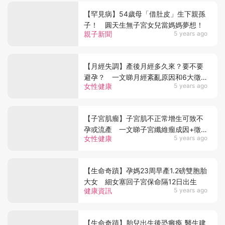
【罕見病】54歲母「借肚皮」生下親孫
子！ 圓天生無子宮女兒當媽媽夢想！
親子新聞
5 years ago
【月經失調】產後月經多久來？要不要
避孕？ 一文睇月經紊亂原因和6大徵
女性健康
5 years ago
狀
【子宮肌瘤】子宮肌不正常增生可致不
孕或流產 一文睇子宮纖維瘤成因+徵
女性健康
5 years ago
狀+影響
【生命奇蹟】孕媽23周早產1.2磅雙胞胎
大女 細女塞回子宮保命隔12日出生
健康資訊
5 years ago
【生命奇蹟】胎兒出生後恐癱瘓 醫生建