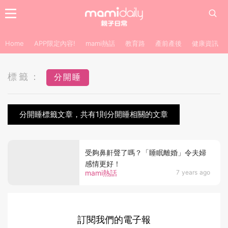
Home
APP限定內容!
mami熱話
教育路
產前產後
健康資訊
標籤：
分開睡
分開睡標籤文章，共有1則分開睡相關的文章
受夠鼻鼾聲了嗎？「睡眠離婚」令夫婦
感情更好！
mami熱話
7 years ago
訂閱我們的電子報