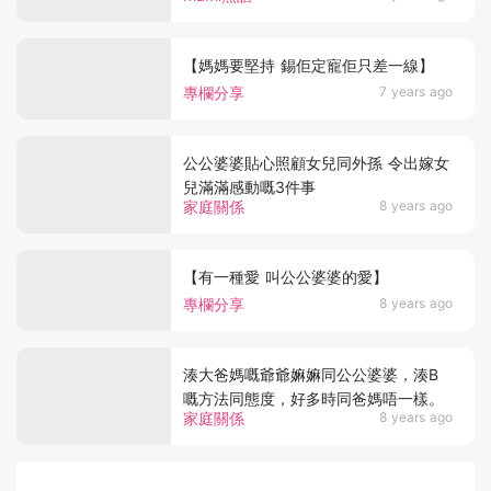
【媽媽要堅持 錫佢定寵佢只差一線】
專欄分享
7 years ago
公公婆婆貼心照顧女兒同外孫 令出嫁女
兒滿滿感動嘅3件事
家庭關係
8 years ago
【有一種愛 叫公公婆婆的愛】
專欄分享
8 years ago
湊大爸媽嘅爺爺嫲嫲同公公婆婆，湊B
嘅方法同態度，好多時同爸媽唔一樣。
家庭關係
8 years ago