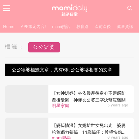
Home
APP限定內容!
mami熱話
教育路
產前產後
健康資訊
標籤：
公公婆婆
公公婆婆標籤文章，共有6則公公婆婆相關的文章
【女神媽媽】林依晨產後身心不適嚴防
產後憂鬱 神隊友公婆三字決幫渡難關
明星家庭
5 years ago
【婆孫情深】女婿離世女兒出走 婆婆
拾荒獨力養孫 14歲孫仔：希望快點長
mami熱話
6 years ago
大，成為守護婆婆的堅強大人！