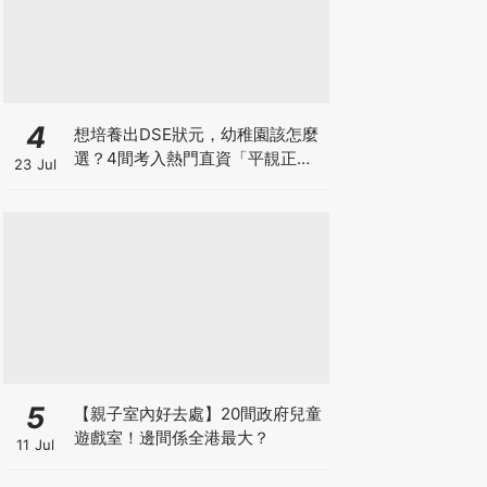
4
想培養出DSE狀元，幼稚園該怎麼
選？4間考入熱門直資「平靚正」
23 Jul
免費幼稚園！
5
【親子室內好去處】20間政府兒童
遊戲室！邊間係全港最大？
11 Jul