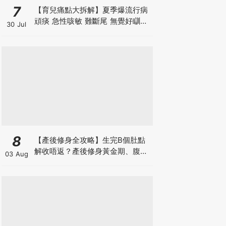
7
【育兒痛點大拆解】夏季爆流行病
頑痰 急性咳敏 難斷尾 無覺好瞓？
30 Jul
中醫教路 一招踢走頑痰斷尾！
8
【產後修身全攻略】生完B個肚點
解收唔返？產後修身黃金期、腹直
03 Aug
肌分離、紮肚定做機一次睇