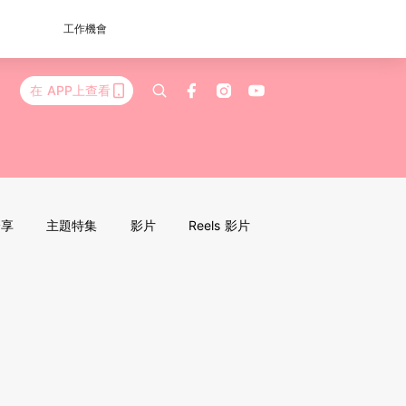
工作機會
在 APP上查看
分享
主題特集
影片
Reels 影片