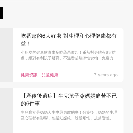
吃番茄的6大好處 對生理和心理健康都有
益！
小朋友的健康飲食由多吃蔬果做起！番茄對身體有6大益
處，絕對有利孩子發育。不過番茄屬涼性食物，免疫力
偏...
健康資訊．兒童健康
7 years ago
【產後後遺症】生完孩子令媽媽痛苦不已
的6件事
生兒育女是媽媽人生中最勇敢的事！分娩後，媽媽的生理
及心理都有影響，包括妊娠紋、脫髮煩惱、皮膚變差、
胸...