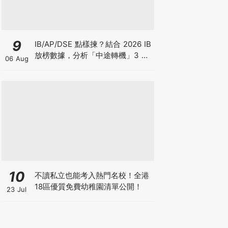
9
IB/AP/DSE 點樣揀？結合 2026 IB
放榜數據，分析「中途轉機」3 大
06 Aug
考慮！
10
不讀私立也能考入熱門名校！全港
18區優質免費幼稚園清單公開！
23 Jul