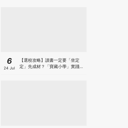
6
【選校攻略】讀書一定要「坐定
定」先成材？「寶藏小學」實踐動
24 Jul
靜循環激發孩子潛能