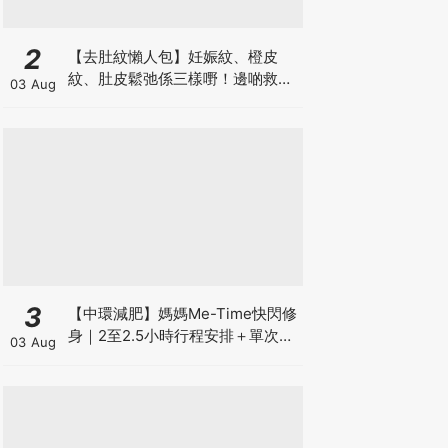
2
【去肚紋懶人包】妊娠紋、橙皮
紋、肚皮鬆弛係三樣嘢！邊啲救得
03 Aug
返、邊啲只能淡化？
3
【中環減肥】媽媽Me-Time快閃修
身｜2至2.5小時行程安排＋單次收
03 Aug
費攻略