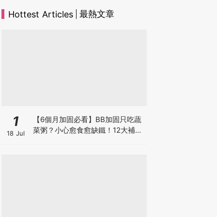
最熱文章
Hottest Articles
1
【6個月加固必看】BB加固只吃蔬
菜粥？小心愈食愈缺鐵！12大補鐵
18 Jul
食材清單＋一星期食譜推薦